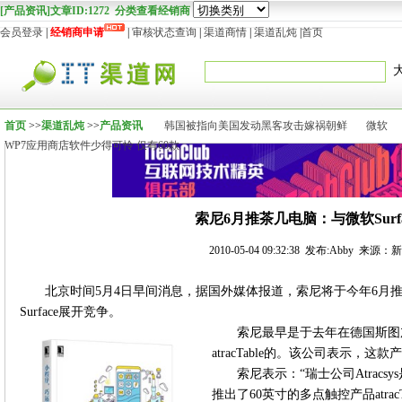
[产品资讯]文章ID:1272 分类查看经销商
会员登录
|
经销商申请
|
审核状态查询
|
渠道商情
|
渠道乱炖
|
首页
首页
>>
渠道乱炖
>>
产品资讯
韩国被指向美国发动黑客攻击嫁祸朝鲜
微软
WP7应用商店软件少得可怜 仅有60款
索尼6月推茶几电脑：与微软Surf
2010-05-04 09:32:38 发布:Abby 来
北京时间5月4日早间消息，据国外媒体报道，索尼将于今年6月推出一款
Surface展开竞争。
索尼最早是于去年在德国斯图加特举
atracTable的。该公司表示，
索尼表示：“瑞士公司Atracs
推出了60英寸的多点触控产品atra