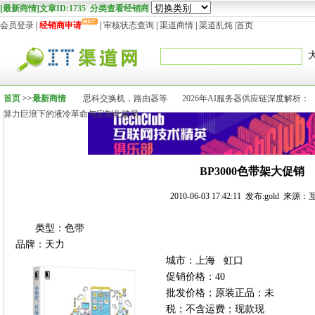
[最新商情]文章ID:1735 分类查看经销商
会员登录
|
经销商申请
|
审核状态查询
|
渠道商情
|
渠道乱炖
|
首页
首页
>>
最新商情
思科交换机，路由器等
2026年AI服务器供应链深度解析：
算力巨浪下的液冷革命与定制化破局
BP3000色带架大促销
2010-06-03 17:42:11 发布:gold 来源
类型：色带
品牌：天力
城市：上海 虹口
促销价格：40
批发价格；原装正品；未
税；不含运费；现款现