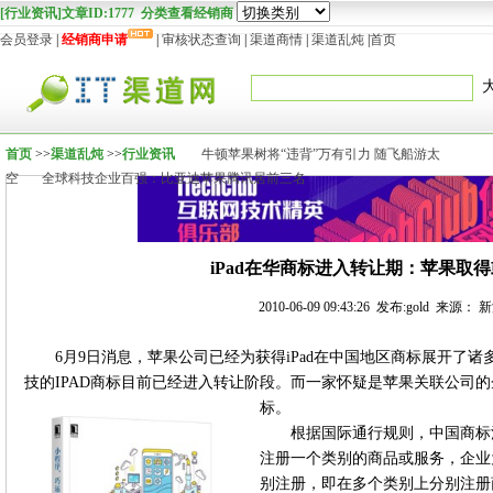
[行业资讯]文章ID:1777 分类查看经销商
会员登录
|
经销商申请
|
审核状态查询
|
渠道商情
|
渠道乱炖
|
首页
首页
>>
渠道乱炖
>>
行业资讯
牛顿苹果树将“违背”万有引力 随飞船游太
空
全球科技企业百强：比亚迪苹果腾讯居前三名
iPad在华商标进入转让期：苹果取
2010-06-09 09:43:26 发布:gold 来源
6月9日消息，苹果公司已经为获得iPad在中国地区商标展开了
技的IPAD商标目前已经进入转让阶段。而一家怀疑是苹果关联公司的
标。
根据国际通行规则，中国商标
注册一个类别的商品或服务，企业
别注册，即在多个类别上分别注册