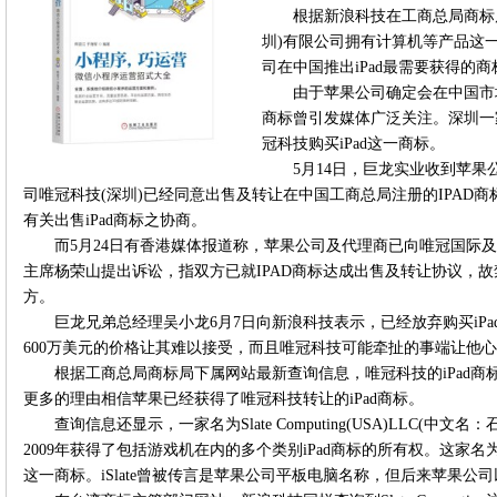
根据新浪科技在工商总局商标
圳)有限公司拥有计算机等产品这一
司在中国推出iPad最需要获得的
由于苹果公司确定会在中国市场推
商标曾引发媒体广泛关注。深圳一
冠科技购买iPad这一商标。
5月14日，巨龙实业收到苹
司唯冠科技(深圳)已经同意出售及转让在中国工商总局注册的IPAD商
有关出售iPad商标之协商。
而5月24日有香港媒体报道称，苹果公司及代理商已向唯冠国际
主席杨荣山提出诉讼，指双方已就IPAD商标达成出售及转让协议，
方。
巨龙兄弟总经理吴小龙6月7日向新浪科技表示，已经放弃购买iP
600万美元的价格让其难以接受，而且唯冠科技可能牵扯的事端让他
根据工商总局商标局下属网站最新查询信息，唯冠科技的iPad商
更多的理由相信苹果已经获得了唯冠科技转让的iPad商标。
查询信息还显示，一家名为Slate Computing(USA)LLC(中
2009年获得了包括游戏机在内的多个类别iPad商标的所有权。这家名为Slate
这一商标。iSlate曾被传言是苹果公司平板电脑名称，但后来苹果公司