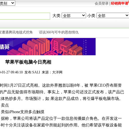
会员登录
|
经销商申请
大类
小类
室遭遇腾讯地毯式挖角
话说360与可牛的恩怨情仇
苹果平板电脑今日亮相
0-01-27 09:46:10 发布:SALI 来源：大洋网
间1月27日正式亮相。这款外界翘首以盼8年，被 苹果CEO乔布斯誉
”的产品无疑值得市场期待。事实上，苹果公司还没正式发布，该产品已
媒体热炒多月。市场预计，如 果这款产品成功，将引爆平板电脑市场。
卖点
类似iPhone支持多点触摸
据称，苹果公司将该产品定位于一款信息传播媒介角色。在开发这一
备时十分关注该设备在家庭中所能起到的作用。他们希望该平板设备能