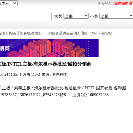
会员登录
|
经销商申请
大类
小类
|读卡机|英语阅卷机|改卷机
AI服务器供应链动态周报（2026年第9期）
板/INTEL主板/海尔显示器批发/诚招分销商
-06-24 11:25:41 发布:11973 来源：晖来科技
主板 / 索泰主板 / 海尔显示器批发/盈通显卡 /INTEL固态硬盘,各种服
7,13826177072 ,87543273转811 业务QQ:1609037288