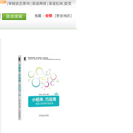
|
审核状态查询
|
渠道商情
|
渠道乱炖
|
首页
当前：
全部
[更改地区]
渠道搜索