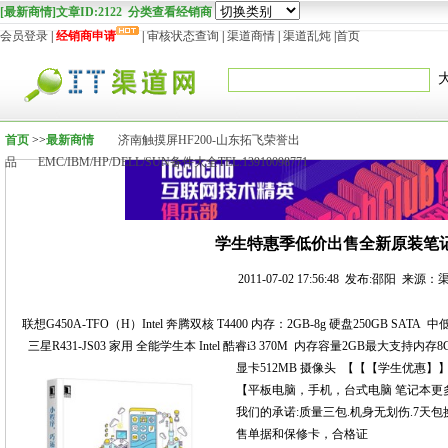
[最新商情]文章ID:2122 分类查看经销商
会员登录
|
经销商申请
|
审核状态查询
|
渠道商情
|
渠道乱炖
|
首页
首页
>>
最新商情
济南触摸屏HF200-山东拓飞荣誉出
品
EMC/IBM/HP/DELL/SUN备件大全TEL:13910098771
学生特惠季低价出售全新原装笔
2011-07-02 17:56:48 发布:邵阳 来源：
联想G450A-TFO（H）Intel 奔腾双核 T4400 内存：2GB-8g 硬盘250GB SATA 
三星R431-JS03 家用 全能学生本 Intel 酷睿i3 370M 内存容量2GB最大支持内
显卡512MB 摄像头 【【【学生优惠】
【平板电脑，手机，台式电脑 笔记本更
我们的承诺:质量三包.机身无划伤.7天
售单据和保修卡，合格证