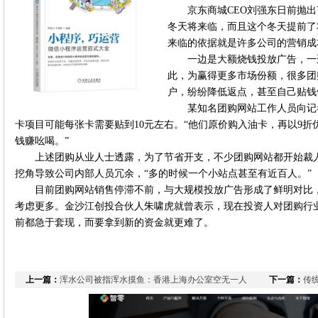
京东商城CEO刘强东日前抛
冬天将来临，而且这个冬天提前了
来临的依据就是许多公司的营销成
一边是大额烧钱投放广告，一
此，为赢得更多市场份额，很多团
户，纷纷降低返点，甚至自己贴钱
某知名团购网站工作人员向记
卡项目可能每张卡需要贴到10元左右。“他们原价购入油卡，再以9
钱赚吆喝。”
上述团购从业人士透露，为了节省开支，不少团购网站都开始裁
挖角导致公司内部人员冗余，“多的时候一个小站点甚至有近百人。”
目前团购网站销售停滞不前，与大规模投放广告形成了鲜明对比
考虑更多。金沙江创投合伙人朱啸虎就曾表示，现在投资人对团购行
前都急于套现，而要拿到新的资金就更难了。
上一篇：
浑水公司被指浑水摸鱼：香港上海办公室空无一人
下一篇：
传