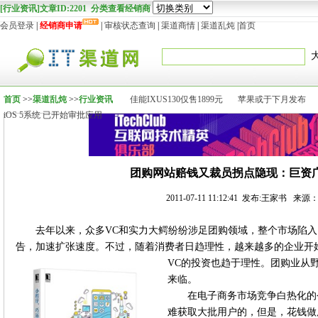
[行业资讯]文章ID:2201 分类查看经销商
会员登录
|
经销商申请
|
审核状态查询
|
渠道商情
|
渠道乱炖
|
首页
首页
>>
渠道乱炖
>>
行业资讯
佳能IXUS130仅售1899元
苹果或于下月发布
iOS 5系统 已开始审批应用
团购网站赔钱又裁员拐点隐现：巨资
2011-07-11 11:12:41 发布:王家书 来源
去年以来，众多VC和实力大鳄纷纷涉足团购领域，整个市场陷
告，加速扩张速度。不过，随着消费者日趋理性，越来越多的企业开
VC的投资也趋于理性。团购业从
来临。
在电子商务市场竞争白热化的
难获取大批用户的，但是，花钱做