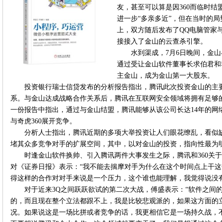
友，甚至可以算是因360而临时
进一步“多亲多近”，但在当时的
上，双方随后发布了QQ电脑管家
接接入了金山的云查杀引擎。
水到渠成，7月6日晚间，金山
通过受让金山软件董事长求伯君和非
主金山，成为金山第一大股东。
投资银行瑞士信贷发布的分析报告指出，腾讯此次投资金山的主要
系。与金山达成战略合作关系后，腾讯在互联网安全领域将拥有足够
一份报告中指出，通过与金山结盟，腾讯能够从该公司长达14年的网
与奇虎360展开竞争。
分析人士指出，腾讯近期的多项大举投资让人们眼花缭乱，看似
堵其众多竞争对手的扩展空间，其中，以对金山的投资，指向性最为明
时逢金山软件换帅、引入腾讯两件大事发生之际，腾讯和360关
对《证券日报》表示：“我不能去揣摩对手为什么在这个时间点上干
得这样的合作对对手来说是一个压力，这个谁也能理解，我觉得说没
对于近来3Q之间跃跃欲试的第二次大战，傅盛表示：“软件之间
的，而且现在整个立法都跟不上，我是比较悲观派的，如果这方面的
况。如果说这是一场比拼或者竞争的话，我更相信它是一场持久战，