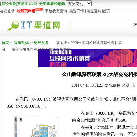
[财经头条]文章ID:2203 分类查看经销商
会员登录
|
经销商申请
|
审核状态查询
|
渠道商情
|
渠道乱炖
|
首页
首页
>>
渠道乱炖
>>
财经头条
福布斯：2009年美国发展速度最快科技公
司
惠普宣布放弃WebOS手机及平板电脑
金山腾讯深度联姻 3Q大战冤冤相
2011-07-11 10:51:22 发布:贺骏 来源
在腾讯（0700.HK）被视为互联网公司公敌的时候，谁也不会想
360（NYSE:QIHU）。
在金山（3888.HK）被视
给金山“抽薪”的会是奇虎360。
在去年3金大战时，腾讯对金
也旗帜鲜明的站在腾讯一方。不过