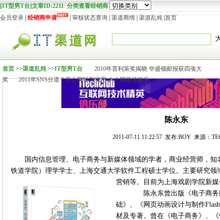
[IT型男T台]文章ID:2211 分类查看经销商
会员登录
|
经销商申请
|
审核状态查询
|
渠道商情
|
渠道乱炖
|
首页
首页
>>
渠道乱炖
>>
IT型男T台
2010年普利策奖揭晓 华盛顿邮报获四项大
奖
2011年SNS分道？开心网转型实用 人人网坚持娱乐
陈永东
2011-07-11 11:22:57 发布:BOY 来源：T
国内信息管理、电子商务与新媒体领域的学者，商业经营师，知
铁道学院）理学学士、上海交通大学软件工程硕士学位。主要研究领
营销等。目前为上海戏剧学院新媒
陈永东曾出版《电子商务网
础》、《网页动画设计与制作Flash
材及专著。曾在《电子商务》、《