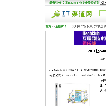
[最新商情]文章ID:2214 分类查看经销商
首页
>>
最新商情
艾利和P7加头戴式耳机套装
2011让
2011
com域名是目前国际最广泛流行的通用域名格式
耐思尼克
http://www.iisp.com/design/?s=leixin
域
·拥
出 
名 