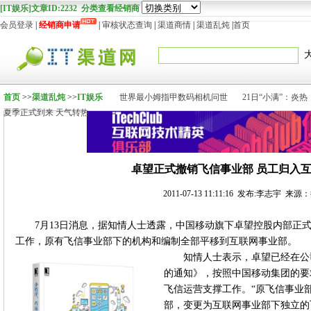
[IT娱乐]文章ID:2232 分类查看经销商
会员登录
|
经销商申请
|
审核状态查询
|
渠道商情
|
渠道乱炖
|
首页
首页
>>
渠道乱炖
>>
IT娱乐
世界最小姆指甲数码相机问世
21日“小满”：炎热
夏季正式到来 天气转热
卓望正式撤销飞信事业部 员工归入
2011-07-13 11:11:16 发布:李志宇 来源
7月13日消息，据知情人士透露，中国移动旗下卓望控股内部正
工作，原有飞信事业部下的机构和编制全部平移到互联网事业部。
知情人士表示，卓望已经在公
的通知》，按照中国移动集团的要求
飞信运营支撑工作。“原飞信事业
部，变更为互联网事业部下独立的