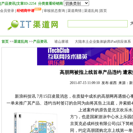
[产品资讯]文章ID:2254 分类查看经销商
会员登录
|
经销商申请
|
审核状态查询
|
渠道商情
|
渠道乱炖
|
首页
首页
>>
渠道乱炖
>>
产品资讯
谁山寨谁
大陆本土企业集体缺席iPad供应体系
高朋网被指上线首单产品违约 遭索赔
2011-07-15 11:09:10 发布:崔西 来源
新浪科技讯 7月15日凌晨消息，在质疑中成长的高朋网再遇烦
一单未推广其产品、违约当时签订的合同为由将其告上法庭，并索赔4
上述案件的原告是北京欢乐水
方”)，也是国家游泳中心水上乐
京英克必成科技有限公司(以下简称
同，约定高朋团购北京上线第一单