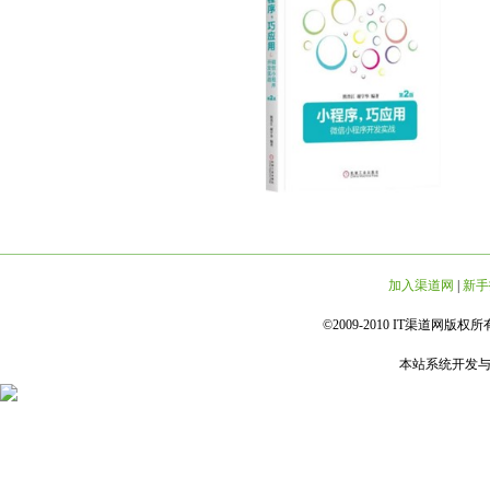
加入渠道网
|
新手
©2009-2010 IT渠道网版权所有 
本站系统开发