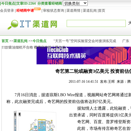
[今日焦点]文章ID:2264 分类查看经销商
会员登录
|
经销商申请
|
审核状态查询
|
渠道商情
|
渠道乱炖
|
首页
首页
>>
渠道乱炖
>>
今日焦点
“天宫一号”空间实验室交会对接演练完成
广东
11款吸油烟机不合格 樱雪容声等上黑名单
奇艺第二轮或融资3亿美元 投资前估
2011-07-16 14:41:51 发布:王晖 来源
7月16日消息，据道琼斯LBO Wire报道，视频网站奇艺网将通
称，此次融资完成后，奇艺网的投资前估值将达到7亿美元。
据知情人士透露，此轮融资，
出资承诺，同时百度将提供1亿美
奇艺网、百度、普罗维登斯资
此前，市场有传言称奇艺在首轮