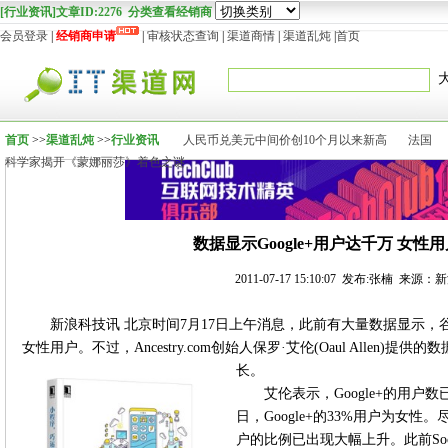
[行业资讯]文章ID:2276 分类查看经销商
会员登录
|
经销商申请
|
审核状态查询
|
渠道商情
|
渠道乱炖
|
首页
首页
>>
渠道乱炖
>>
行业资讯
人民币兑美元中间价创10个月以来新高
法国
科学家揭开《蒙娜丽莎》着色之谜
数据显示Google+用户达千万 女性用
2011-07-17 15:10:07 发布:张楠 来源
新浪科技讯 北京时间7月17日上午消息，此前有大量数据显示，谷歌
女性用户。不过，Ancestry.com创始人保罗·艾伦(Oaul Allen)提
长。
艾伦表示，Google+的用户数已
日，Google+的33%用户为女
户的比例已出现大幅上升。此前SocialS