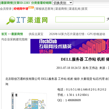
[最新商情]文章ID:2283 分类查看经销商
会员登录
|
经销商申请
|
审核状态查询
|
渠道商情
|
渠道乱炖
|
首页
首页
>>
最新商情
供应点菜宝
2026年AI算力芯片渠道行情：GPU价格波动
与企业采购避坑指南
DELL服务器 工作站 机柜 
2011-07-18 10:24:53 发布:王伟达 来源
北京联创万通科技有限公司 ÐELL服务器 工作站 机柜 储存 大量现货 钻石代理 
询
电话：0１0-5１66１646-8２0１/8２0２
手机：１56１１8２604１
QQ：１486868609