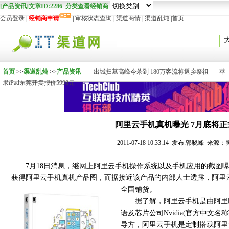
[产品资讯]文章ID:2286 分类查看经销商
会员登录
|
经销商申请
|
审核状态查询
|
渠道商情
|
渠道乱炖
|
首页
首页
>>
渠道乱炖
>>
产品资讯
出城扫墓高峰今杀到 180万客流将返乡祭祖
苹
果iPad东莞开卖报价5998元
阿里云手机真机曝光 7月底将正
2011-07-18 10:33:14 发布:郭晓峰 来
7月18日消息，继网上阿里云手机操作系统以及手机应用的截图
获得阿里云手机真机产品图，而据接近该产品的内部人士透露，阿里云
全国铺货。
据了解，阿里云手机是由阿里
语及芯片公司Nvidia(官方中文
导方，阿里云手机是定制搭载阿里