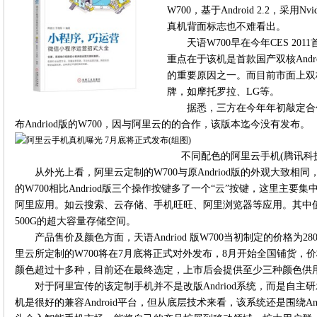
W700，基于Android 2.2，采用N
真机背面标志也不难看出。
天语W700早在今年CES 2
重点在于该机是首款国产双核And
的重要原因之一。而目前市面上双
牌，如摩托罗拉、LG等。
据悉，三方在今年年初敲定合
布Andriod版的W700，因与阿里云的的合作，该版本迄今没有发布。
不同配色的阿里云手机(腾讯科
从外光上看，阿里云定制的W700与原Andriod版的外观大致
的W700相比Andriod版三个操作按键多了一个“云”按键，这里主
阿里应用。如云搜索、云存储、手机旺旺、阿里浏览器等应用。其中
500G的超大容量存储空间。
产品售价及颜色方面，天语Andriod 版W700当初制定的价格为2
里云所定制的W700将在7月底将正式对外发布，8月开始全国铺货，
颜色超过十多种，目前还在最终选定，上市后会提供至少三种颜色供
对于阿里宣传的该定制手机并不是改版Andriod系统，而是自
机是很好的兼容Android平台，但从底层技术来看，该系统还是围绕An