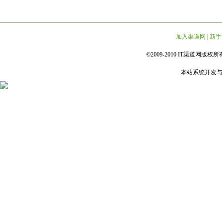
加入渠道网
|
新手
©2009-2010 IT渠道网版权所有 
本站系统开发