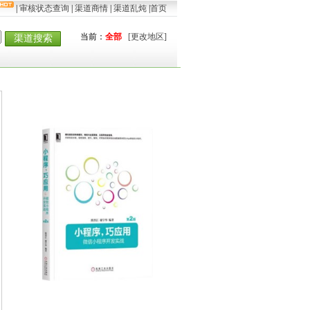
|
审核状态查询
|
渠道商情
|
渠道乱炖
|
首页
当前：
全部
[更改地区]
渠道搜索