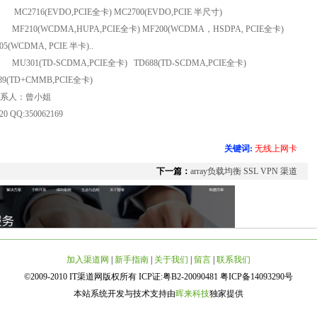
C2716(EVDO,PCIE
全卡) MC2700(EVDO,PCIE 半尺寸)
F210(WCDMA,HUPA,PCIE
全卡) MF200(WCDMA，HSDPA, PCIE全卡)
05(WCDMA, PCIE 半卡)..
U301(TD-SCDMA,PCIE
全卡)
TD688(TD-SCDMA,PCIE
全卡)
89(TD+CMMB,PCIE
全卡)
系人：曾小姐
820
QQ:350062169
关键词:
无线上网卡
下一篇：
array负载均衡 SSL VPN 渠道
加入渠道网
|
新手指南
|
关于我们
|
留言
|
联系我们
©2009-2010 IT渠道网版权所有 ICP证:粤B2-20090481 粤ICP备14093290号
本站系统开发与技术支持由
晖来科技
独家提供