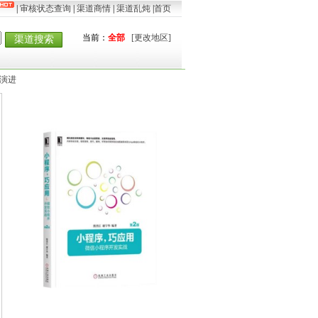
|
审核状态查询
|
渠道商情
|
渠道乱炖
|
首页
当前：
全部
[更改地区]
渠道搜索
态演进