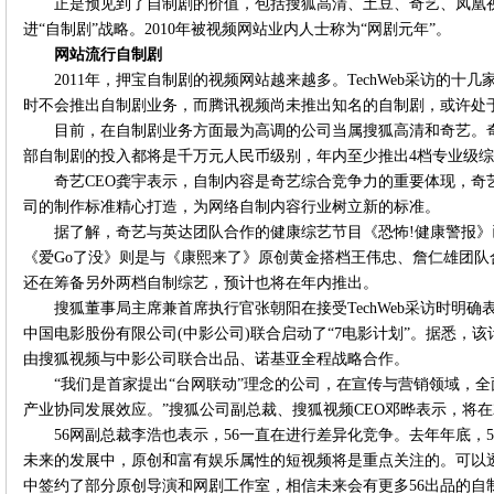
正是预见到了自制剧的价值，包括搜狐高清、土豆、奇艺、凤凰
进“自制剧”战略。2010年被视频网站业内人士称为“网剧元年”。
网站流行自制剧
2011年，押宝自制剧的视频网站越来越多。TechWeb采访的
时不会推出自制剧业务，而腾讯视频尚未推出知名的自制剧，或许处
目前，在自制剧业务方面最为高调的公司当属搜狐高清和奇艺。奇
部自制剧的投入都将是千万元人民币级别，年内至少推出4档专业级综
奇艺CEO龚宇表示，自制内容是奇艺综合竞争力的重要体现，奇
司的制作标准精心打造，为网络自制内容行业树立新的标准。
据了解，奇艺与英达团队合作的健康综艺节目《恐怖!健康警报
《爱Go了没》则是与《康熙来了》原创黄金搭档王伟忠、詹仁雄团
还在筹备另外两档自制综艺，预计也将在年内推出。
搜狐董事局主席兼首席执行官张朝阳在接受TechWeb采访时明
中国电影股份有限公司(中影公司)联合启动了“7电影计划”。据悉，
由搜狐视频与中影公司联合出品、诺基亚全程战略合作。
“我们是首家提出“台网联动”理念的公司，在宣传与营销领域，
产业协同发展效应。”搜狐公司副总裁、搜狐视频CEO邓晔表示，将在2
56网副总裁李浩也表示，56一直在进行差异化竞争。去年年底，5
未来的发展中，原创和富有娱乐属性的短视频将是重点关注的。可以
中签约了部分原创导演和网剧工作室，相信未来会有更多56出品的自