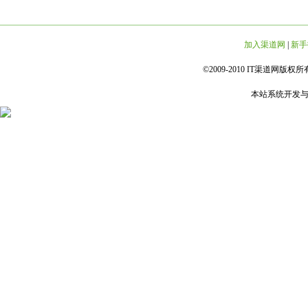
加入渠道网
|
新手
©2009-2010 IT渠道网版权所有 
本站系统开发