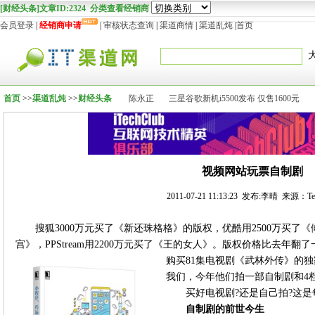
[财经头条]文章ID:2324 分类查看经销商
会员登录
|
经销商申请
|
审核状态查询
|
渠道商情
|
渠道乱炖
|
首页
首页
>>
渠道乱炖
>>
财经头条
陈永正
三星谷歌新机i5500发布 仅售1600元
视频网站玩票自制剧
2011-07-21 11:13:23 发布:李晴 来源：Te
搜狐3000万元买了《新还珠格格》的版权，优酷用2500万买了《
宫》，PPStream用2200万元买了《王的女人》。版权价格比去年翻
购买81集电视剧《武林外传》的独
我们，今年他们拍一部自制剧和4档
买好电视剧?还是自己拍?这
自制剧的前世今生