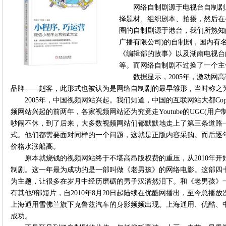
网络自制剧源于电视台自制剧
择题材、组织剧本、拍摄，然后在
圈的自制剧源于港台，我们所熟知的
广播有限公司)的自制剧，国内有
《编辑部的故事》以及湖南电视台
等。而网络自制剧不过换了一个主
数据显示，2005年，激动网
品牌——赳客，此形式也被认为是网络自制剧的最早雏形，当时称之为
2005年，中国视频网站兴起。我们知道，中国的互联网站大都C
频网站兴起的前两年，各家视频网站还为究竟走Youtube的UGC(用户
吵闹不休，到了后来，大多数视频网站们都默默地走上了第三条道路——混合
式。他们都需要面对同样的一个问题，这就是正版内容采购。而后逐
价格水涨船高。
原本就烧钱的视频网站终于不堪高昂版权费的重压，从2010年
制剧。这一年最为成功的是一部叫做《老男孩》的网络电影。这部四
为主题，让很多在岁月中经历磨砺的男子汉潸然泪下。和《老男孩》一
有其他9部短片，自2010年8月20日起陆续在优酷网播出，至今总播
上海通用雪佛兰旗下克鲁兹汽车的身影频频出现。上海通用、优酷、
成功。