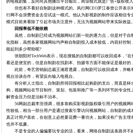
的电视剧集，反向向其他播出平台输出，商业模式就是广告+版权收
但也有不看好自制剧这种模式的。风行网CEO罗江春曾公开表示
行网不会浪费资金去尝试这一模式。他认为影视剧的制作应该相信专
模式目前来看除了引起市场关注度外，无法为视频网站带来实际效益
回报率低不能依赖
虽然，自制剧已经成为视频网站们新一轮的逐力点，但是对于自
化指标，虽然各家视频网站均声称自制剧投入成本较低，内容好控制
能起到多少帮助呢?
张朝阳对TechWeb表示，现在搜狐的自制剧都可以收回成本，
看还是便宜的，但是自制剧在找剧本、拍摄等方面不能保证是最好的
此前，奇艺营销副总裁王湘君透露，自制剧可以收回成本，并略
视台洽谈合作，有望反向输入电视台。
有分析人士指出，自制剧所得回报相比起购剧的支出，简直是杯
构，视频网站在节目制作、策划、包装和推广等一系列环节的专业性
解资金压力但是治标不治本。
56网副总裁李浩强调，很多靠购买影视剧版权吸引用户的视频网
性较低，相当一部分用户是通过搜索引擎访问视频网站，自制剧的成
真正讨用户喜欢，在创意上必然要花费一番功夫，如果没有广告主埋
也并不低廉。
不是专业的人偏偏要玩专业的活，看来，网络自制剧这条路并不