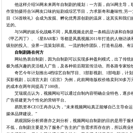
他这样介绍56网未来两年自制剧的规划：一方面，由56网主导
作室拍摄符合56网友口味的短剧或综艺节目，力求新奇和趣味性;另一
目《56首映礼》会成为发掘、孵化优秀原创剧的温床，这其实和我们
近的。
与56网的娱乐化战略不同，凤凰视频走的是一条精品访谈和自制
《甲乙丙丁》、《星BAR客》等都是凤凰视频2011年打造的人物访
级别的投入、业界一流策划班底、一流的制作团队，打造有品格、有
自制剧路在何方
网站热衷自制剧，因为自制剧可以实现多种盈利模式，出了传统
极为感兴趣的灵活植入广告，及各种前后期宣传活动。而各路专家纷
奇艺今年计划推出4档综艺自制节目、1部影视剧、1部电影，计划
买影视剧，以清宫大剧《后宫》为例，此前网络版权价格卖到30多万元
的成本在两年间提高了100倍。
艾瑞观点认为，视频网站可以通过自制内容明确企业特色，逐步
广告搭建更为个性化的营销平台。
易凯资本CEO王冉亦认为，“未来视频网站真正能够自己主导命运
媒体品牌建设。”
易观国际分析师唐亦之则分析，视频网站自制剧的目的是用于服
不低，自制剧主要是为了服务广告主的广告需求而存在的，所以商业