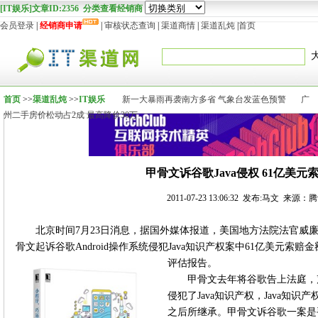
[IT娱乐]文章ID:2356 分类查看经销商
会员登录
|
经销商申请
|
审核状态查询
|
渠道商情
|
渠道乱炖
|
首页
首页
>>
渠道乱炖
>>
IT娱乐
新一大暴雨再袭南方多省 气象台发蓝色预警
广
州二手房价松动占2成 最高降价30万
甲骨文诉谷歌Java侵权 61亿美元
2011-07-23 13:06:32 发布:马文 来源
北京时间7月23日消息，据国外媒体报道，美国地方法院法官威廉姆·阿索普
骨文起诉谷歌Android操作系统侵犯Java知识产权案中61亿美元
评估报告。
甲骨文去年将谷歌告上法庭，声
侵犯了Java知识产权，Java知识
之后所继承。甲骨文诉谷歌一案是