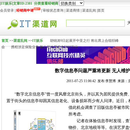
[IT娱乐]文章ID:2381 分类查看经销商
会员登录
|
经销商申请
|
审核状态查询
|
渠道商情
|
渠道乱炖
|
首页
首页
>>
渠道乱炖
>>
IT娱乐
胡锦涛9日起展开中亚之行 将出席上合组织峰
会
携程涉足保险业务 新公司注册资本5000万元
数字信息亭问题严重将更新 无人维
2011-07-25 11:06:42 发布:李慧博 来
“数字北京信息亭”曾一度风靡北京街头，并以其为居民提供免费
置于街头的信息亭却因其信息老化、设备损坏而少有人问津。近日，
借此机会调查了旧版信息亭被市民
所考虑。
记者在体验信息亭时发现，查
物价、北京地税等等。在演艺罗盘