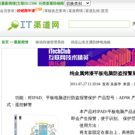
[最新商情]文章ID:2396 分类查看经销商
会员登录
|
经销商申请
|
审核状态查询
|
渠道商情
|
渠道乱炖
|
首页
首页
>>
最新商情
移动存储管理系统
供应山东京通防静电地板
纯金属烤漆平板电脑防盗报警
2011-07-27 11:20:04 发布:吴振华 来源
功能：对
IPAÐ
、平板电脑进行防盗报警保护 产品型号：
AÐ³06
式：遥控解警
本产品对
IPAÐ\
平板电脑产品
即会产生报警，便于识别。 保护
使用方法：
将支架固定在展台上，再将防