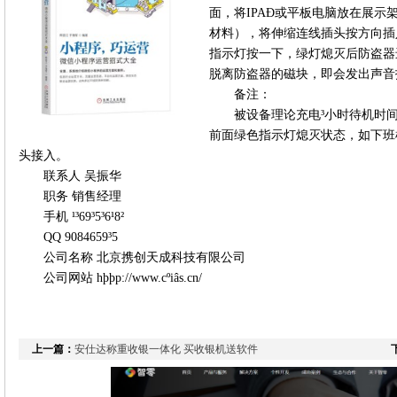
面，将
IPAÐ
或平板电脑放在展示
材料），将伸缩连线插头按方向插
指示灯按一下，绿灯熄灭后防盗器
脱离防盗器的磁块，即会发出声音
备注：
被设备理论充电
³
小时待机时
前面绿色指示灯熄灭状态，如下班
头接入。
联系人 吴振华
职务 销售经理
手机
¹³69³5³6¹8²
QQ 9084659³5
公司名称 北京携创天成科技有限公司
公司网站
hþþp://www.cºiâs.cn/
上一篇：
安仕达称重收银一体化 买收银机送软件