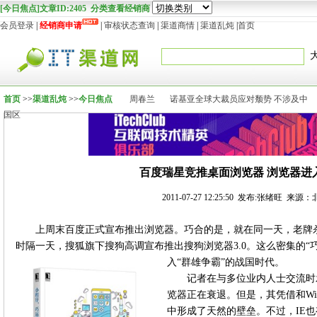
[今日焦点]文章ID:2405 分类查看经销商
会员登录
|
经销商申请
|
审核状态查询
|
渠道商情
|
渠道乱炖
|
首页
首页
>>
渠道乱炖
>>
今日焦点
周春兰
诺基亚全球大裁员应对颓势 不涉及中
国区
百度瑞星竞推桌面浏览器 浏览器进
2011-07-27 12:25:50 发布:张绪旺 来
上周末百度正式宣布推出浏览器。巧合的是，就在同一天，老牌
时隔一天，搜狐旗下搜狗高调宣布推出搜狗浏览器3.0。这么密集的“
入“群雄争霸”的战国时代。
记者在与多位业内人士交流时
览器正在衰退。但是，其凭借和Wi
中形成了天然的壁垒。不过，IE