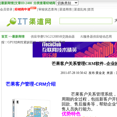
[最新商情]文章ID:2408 分类查看经销商
会员登录
|
经销商申请
|
审核状态查询
|
渠道商情
|
渠道乱炖
|
首页
首页
>>
最新商情
供应华赛USG2120BSR交路由器
AI服务器供应链动态周
报：GPU结构性紧缺延续，Q3出货量环比看增
芒果客户关系管理CRM软件--企业
2011-07-28 10:50:42 发布:黄金龙 来源
芒果客户管理-CRM介绍
芒果客户关系管理系统，以
周期的全过程，包括新客户开
回款、售后服务等，帮助企业
售人员执行能力。
优势特色