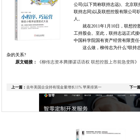
公司(以下简称联持志远)、北京联
联持志同)以及联想控股有限公司
人。
就在2011年1月10日，联
工持股会。至此，联持志远正式接
中国科学院国有资产经营有限责任
这么做，柳传志为什么?联持
杂的关系?
原文链接：
《
柳传志资本腾挪谋话语权 联想控股上市前急变阵
》
上一篇：
去年美国企业持有现金量增长11% 苹果排第一
下一