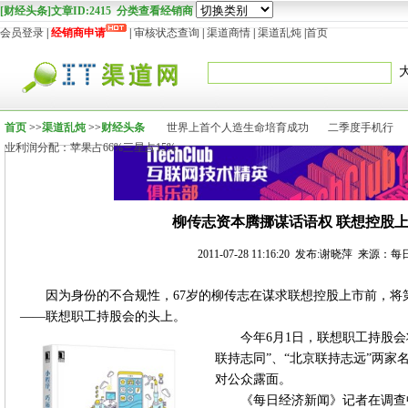
[财经头条]文章ID:2415 分类查看经销商
会员登录
|
经销商申请
|
审核状态查询
|
渠道商情
|
渠道乱炖
|
首页
首页
>>
渠道乱炖
>>
财经头条
世界上首个人造生命培育成功
二季度手机行
业利润分配：苹果占66%三星占15%
柳传志资本腾挪谋话语权 联想控股
2011-07-28 11:16:20 发布:谢晓萍 来源
因为身份的不合规性，67岁的柳传志在谋求联想控股上市前，将
——联想职工持股会的头上。
今年6月1日，联想职工持股
联持志同”、“北京联持志远”两
对公众露面。
《每日经济新闻》记者在调查