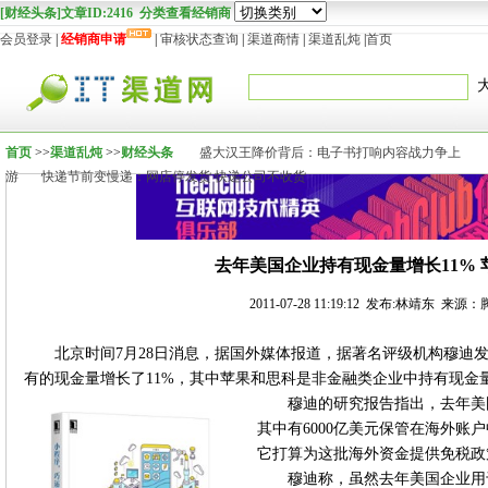
[财经头条]文章ID:2416 分类查看经销商
会员登录
|
经销商申请
|
审核状态查询
|
渠道商情
|
渠道乱炖
|
首页
首页
>>
渠道乱炖
>>
财经头条
盛大汉王降价背后：电子书打响内容战力争上
游
快递节前变慢递：网店停发货 快递公司不收货
去年美国企业持有现金量增长11% 
2011-07-28 11:19:12 发布:林靖东 来
北京时间7月28日消息，据国外媒体报道，据著名评级机构穆迪
有的现金量增长了11%，其中苹果和思科是非金融类企业中持有现金
穆迪的研究报告指出，去年美国
其中有6000亿美元保管在海外账
它打算为这批海外资金提供免税政
穆迪称，虽然去年美国企业用