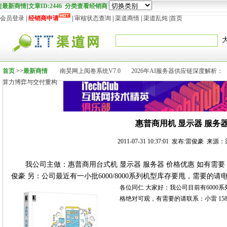
[最新商情]文章ID:2446 分类查看经销商
会员登录
|
经销商申请
|
审核状态查询
|
渠道商情
|
渠道乱炖
|
首页
首页
>>
最新商情
南昊网上阅卷系统V7.0
2026年AI服务器供应链深度解析：
算力博弈与交付重构
惠普商用机 显示器 服务
2011-07-31 10:37:01 发布:雷俊豪 来源
我公司主做：惠普商用台式机 显示器 服务器 价格优惠 如有需要 请联系 158
俊豪 另：公司最近有一小批6000/8000系列机型库存要甩，需要
各位同仁 大家好：我公司目前有6000系
格绝对可观，有需要的请联系：小雷 158