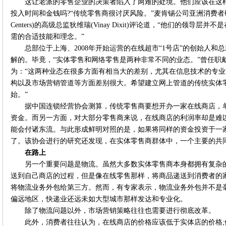
这让老派的零售企业的决策者陷入了两难的处境。他们应该在这
投入时间和金钱吗?“传统零售商很讨厌风险。”麦肯锡公司亚洲消费者研究中心(McK
Centers)的高级总监狄维瑞(Vinay Dixit)评论道，“他们的领
需的合适技能和理念。”
总部位于上海、2008年开始运营的在线超市“1号店”的创始人
解的。毕竟，“实体零售和网络零售是两种非常不同的业态。”曾任职戴尔
为：“这两种业态在很多方面有相当大的差别，尤其在信息技术的专
构以及市场营销管道等方面差别很大。希望建立网上管道的传统实体
始。”
据中国连锁经营协会测算，传统零售商要想开办一家在线商店，单
资金。而另一方面，对大部分零售商来说，在线商店的利润率却是难以
能会付诸东流。与此形成鲜明对照的是，如果将同样的资金投资于一
了。该协会进行的研究还发现，在实体零售商群体中，一个主要的共
在路上
另一个重要问题是物流。虽然大多数实体零售商本身都拥有复杂
送到自己商店的过程，但是像在线零售那样，将商品递送到消费者的
将物流业务外包给第三方。然而，有专家表示，物流业务外包并不是
偏远地区，快递业还远未如大型城市那样发达和专业化。
除了物流问题以外，市场营销策略往往也需要进行彻底改革。
此外，消费者往往认为，在线商店的价格应该低于实体店的价格