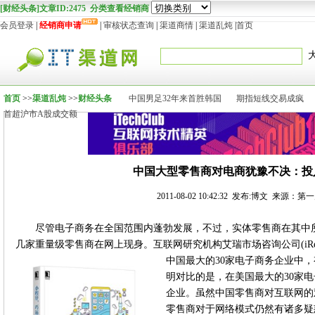
[财经头条]文章ID:2475 分类查看经销商
会员登录
|
经销商申请
|
审核状态查询
|
渠道商情
|
渠道乱炖
|
首页
首页
>>
渠道乱炖
>>
财经头条
中国男足32年来首胜韩国
期指短线交易成疯
首超沪市A股成交额
中国大型零售商对电商犹豫不决：投
2011-08-02 10:42:32 发布:博文 来源：
尽管电子商务在全国范围内蓬勃发展，不过，实体零售商在其中
几家重量级零售商在网上现身。互联网研究机构艾瑞市场咨询公司(iRe
中国最大的30家电子商务企业中，
明对比的是，在美国最大的30家
企业。虽然中国零售商对互联网的
零售商对于网络模式仍然有诸多疑