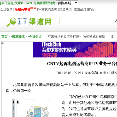
[今日焦点]文章ID:2489 分类查看经销商
会员登录
|
经销商申请
|
审核状态查询
|
渠道商情
|
渠道乱炖
|
首页
首页
>>
渠道乱炖
>>
今日焦点
苹果粉丝专卖店举行婚礼 牧师扮成乔布斯
江
宏
CNTV起诉电信运营商IPTV业务平
2011-08-03 10:24:11 发布:郎朗 来源：2
尽管此前曾多次将民营视频网站告上法庭，但对于中国网络电视台(
讼，仍属第一次。
“我们已经在广州中院和南京
讼，而对于其他地区电信运营商I
为，我们也将调查取证后择机提起诉
责人刘璐对记者表示。