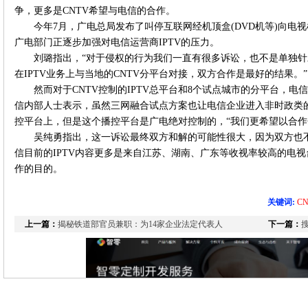
争，更多是CNTV希望与电信的合作。
今年7月，广电总局发布了叫停互联网经机顶盒(DVD机等)向电
广电部门正逐步加强对电信运营商IPTV的压力。
刘璐指出，“对于侵权的行为我们一直有很多诉讼，也不是单独
在IPTV业务上与当地的CNTV分平台对接，双方合作是最好的结果。”
然而对于CNTV控制的IPTV总平台和8个试点城市的分平台，
信内部人士表示，虽然三网融合试点方案也让电信企业进入非时政类
控平台上，但是这个播控平台是广电绝对控制的，“我们更希望以合作
吴纯勇指出，这一诉讼最终双方和解的可能性很大，因为双方也
信目前的IPTV内容更多是来自江苏、湖南、广东等收视率较高的电视
作的目的。
关键词:
C
上一篇：
揭秘铁道部官员兼职：为14家企业法定代表人
下一篇：