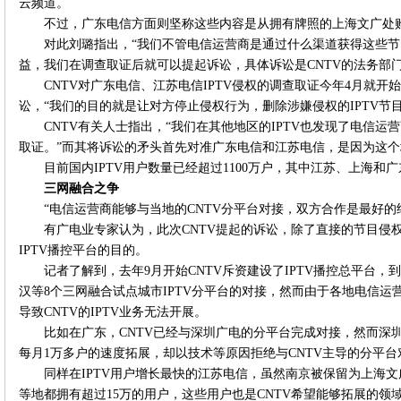
云频道。
不过，广东电信方面则坚称这些内容是从拥有牌照的上海文广处
对此刘璐指出，“我们不管电信运营商是通过什么渠道获得这些
益，我们在调查取证后就可以提起诉讼，具体诉讼是CNTV的法务部
CNTV对广东电信、江苏电信IPTV侵权的调查取证今年4月就开
讼，“我们的目的就是让对方停止侵权行为，删除涉嫌侵权的IPTV节目
CNTV有关人士指出，“我们在其他地区的IPTV也发现了电信
取证。”而其将诉讼的矛头首先对准广东电信和江苏电信，是因为这个地
目前国内IPTV用户数量已经超过1100万户，其中江苏、上海和
三网融合之争
“电信运营商能够与当地的CNTV分平台对接，双方合作是最好的
有广电业专家认为，此次CNTV提起的诉讼，除了直接的节目侵
IPTV播控平台的目的。
记者了解到，去年9月开始CNTV斥资建设了IPTV播控总平台
汉等8个三网融合试点城市IPTV分平台的对接，然而由于各地电信
导致CNTV的IPTV业务无法开展。
比如在广东，CNTV已经与深圳广电的分平台完成对接，然而深圳
每月1万多户的速度拓展，却以技术等原因拒绝与CNTV主导的分平台
同样在IPTV用户增长最快的江苏电信，虽然南京被保留为上海文
等地都拥有超过15万的用户，这些用户也是CNTV希望能够拓展的领