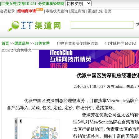
[IT美女秀]文章ID:251 分类查看经销商
会员登录
|
经销商申请
|
审核状态查询
|
渠道商情
|
渠道乱炖
|
首页
首页
>>
渠道乱炖
>>
IT美女秀
印度盲童表演传统钢管舞
4.1寸触控屏 MOTO
Droid 2代真机曝光
优派中国区资深副总经理曾
2010-02-01 10:46:27 发布:admin 来
优派中国区资深副总经理曾淑芳，目前执掌ViewSonic品牌
含产品导入, 采购, 包装, 定位, 定价, 市场分析, 通路策略。
曾淑芳在优派公司亚太区约有十
理5年,对ViewSonic品牌在
太区行销处协理, 负责亚太区的市
行销资源整合。拥有丰富的国际