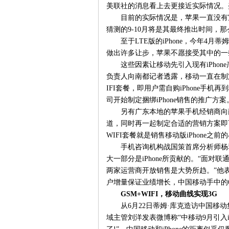
美联社的消息看上去更接近实际情况。美
目前的实际情况是，苹果一直没有宣布
猜测的9-10月将是其最终推出时间，
至于LTE版的iPhone，今年4
做出许多让步，苹果不愿接受其中的一些让
这些因素让移动先引入现有iPho
负责人向南都记者透露，移动一直在制定
IFI套餐，即用户需自购iPhone手
司开始制定捆绑iPhone销售的推广方案
另有广东本地的苹果手机经销商向
道，同时再一起制定合适的营销方案即
WIFI套餐就是销售移动版iPhone之前
手机咨询机构战国策首席分析师杨
大一部分是iPhone所贡献的。“面
两家运营商开放销售是大势所趋。”他表
户增量保证业绩增长，中国移动手中的
GSM+WIFI，移动曲线实现3G
从6月22日蒂姆·库克造访中国移
域主管刘洋发表微博称“中移动9月引入iP