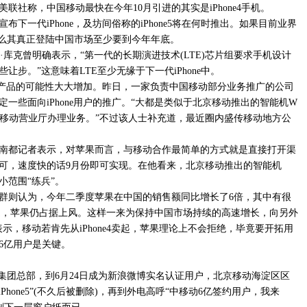
联社称，中国移动最快在今年10月引进的其实是iPhone4手机。
下一代iPhone，及坊间俗称的iPhone5将在何时推出。如果目前业界
那么其真正登陆中国市场至少要到今年年底。
月蒂姆·库克曾明确表示，“第一代的长期演进技术(LTE)芯片组要求手机设计
步。”这意味着LTE至少无缘于下一代iPhone中。
ne产品的可能性大大增加。昨日，一家负责中国移动部分业务推广的公司
一些面向iPhone用户的推广。“大都是类似于北京移动推出的智能机W
机再到移动营业厅办理业务。”不过该人士补充道，最近圈内盛传移动地方公
。
南都记者表示，对苹果而言，与移动合作最简单的方式就是直接打开渠
可，速度快的话9月份即可实现。在他看来，北京移动推出的智能机
的小范围“练兵”。
群则认为，今年二季度苹果在中国的销售额同比增长了6倍，其中有很
对联通，苹果仍占据上风。这样一来为保持中国市场持续的高速增长，向另外
示，移动若肯先从iPhone4卖起，苹果理论上不会拒绝，毕竟要开拓用
6亿用户是关键。
动集团总部，到6月24日成为新浪微博实名认证用户，北京移动海淀区区
hone5”(不久后被删除)，再到外电高呼“中移动6亿签约用户，我来