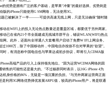
仅剩下一层窗户纸而已。
one的优势是拥有广泛的客户基础，是苹果“冲量”的最好选择。劣势则是
的iPhone只能使用G SM网络，无法使用3G。
的问题已被解决了一半———可提供高速无线上网，只是无法确保“随时随
移动在WIFI上的投入无论热点数量还是覆盖区域，都要优于另外两家。
动已在省内21个市全面建成无线城市群平台，铺设WLAN(WIFI)热点
N混合组网。此外，还面向全球通八大套餐用户启动了免费W IFI上网业务。
模超过1000万，除了中国移动外，中国电信亦按捺不住对苹果的“欲望”。
同时，有消息称中国电信也与苹果达成初步协议，即将引入CDMA版
Phone高端产品的引入上保持领先地位。“因为运营WCDMA网络的因
通销售的可能性还是最大的。”不过杨群同时表示，以16G iPhone 4为
达机身价格的86%，无疑是一项沉重的负担。“与另外两家运营商正面
还是利用3G网络优势择优发展ARPU值，较高的iPhone用户，将是联通