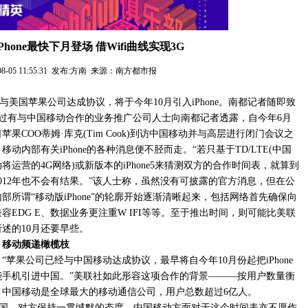
Phone最快下月登场 借Wifi曲线实现3G
-08-05 11:55:31 发布:方南 来源：南方都市报
美国苹果公司达成协议，将于今年10月引入iPhone。南都记者随即致
不过有与中国移动合作的业务推广公司人士向南都记者透露，自今年6月
日苹果COO蒂姆·库克(Tim Cook)到访中国移动并与高层进行闭门会议之
移动内部有关iPhone的各种消息便不胫而走。“若只基于TD/LTE(中国
将运营的4G网络)或新版本的iPhone5来猜测双方的合作时间表，就算到
2012年也不会有结果。”该人士称，虽然没有可披露的官方消息，但在公
部所谓“移动版iPhone”的轮廓开始逐渐清晰起来，包括网络首先确保向
容EDG E、数据业务更注重W IFI等等。至于推出时间，则可能比美联
所述的10月还要早些。
移动频递橄榄枝
“苹果公司已经与中国移动达成协议，最早将自今年10月份起把iPhone
能手机引进中国。”美联社如此形容这项合作的背景———按用户数量衡
，中国移动是全球最大的移动通信公司，用户总数超过6亿人。
国，对方保持一贯缄默的态度。中国移动方面对于这个时间表亦不愿作