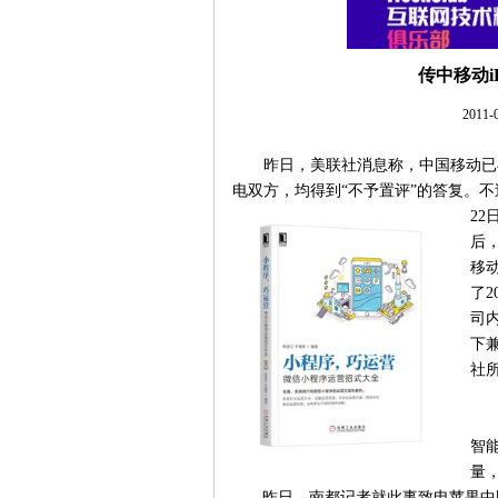
传中移动i
2011
昨日，美联社消息称，中国移动已与
电双方，均得到“不予置评”的答复。
22
后，
移动
了
司内
下兼
社
智
量
昨日，南都记者就此事致电苹果中