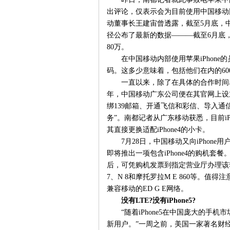
出评论，仅表示会为目前使用中国移动网
动董事长王建宙曾透露，截至5月底，中国
径公布了最新的数据———截至6月底，中
80万。
在中国移动内部使用苹果iPhon
码。这多少意味着，包括他们在内的600多
一直以来，除了在具体的合作时间表
年，中国移动广东公司便在其官网上设立了
绑139邮箱、开通飞信和彩信、导入通信
务”。南都记者从广东移动获悉，目前iP
其直接更换适配iPhone4的小卡。
7月28日，中国移动又向iPhon
即将推出一项包含iPhone4的购机
后，可凭购机发票到指定营业厅办理该套餐
7、N 8和摩托罗拉M E 860等。
兼容移动的ED G E网络。
没有LTE?没有iPhone5?
“随着iPhone5在中国庞大的手
新用户。”一周之前，美国一家著名财经