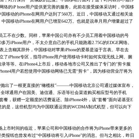
络的iP hone用户提供更完善的服务。此前在接受媒体采访时，中国移
移动的iPhone在网用户达到了560万。近日，中国移动又通过相关途
国移动iPhone在网用户已增至642万。也就是说单月用户增量超过了
e的员工不在少数。同样，苹果中国公司亦有不少员工用着中国移动的号
万iPhone用户，不太介意自己的手机只能跑着2.75G的EDGE网络。
上含糊其辞外，中国移动对苹果iPhone的爱慕是溢于言表。早在去
iPhone专区，指导iPhone用户使用移动卡时如何实现无线上网、捆
录等等。在iPhone4上市后，移动各地市公司又推出了专门的“剪卡服
hone4用户若想使用中国移动网络已无需“剪卡”，因为移动营业厅将为
e用户抛出了一根更直接的“橄榄枝”———中国移动北京公司通过媒体宣布，
套餐。全球通用户在国美、迪信通、乐语等社会渠道购买相应型号的手机
，获赠一定额度的话费返还。除iPhone4外，该“套餐”面向诺基亚E
值得注意的是，这些机型均为中国联通运营的WCDMA制式机型，但可以向下
机市场上市时间的临近，苹果公司和中国移动的合作将为iPhone带来更多的
类报纸也曾发布过“中国移动将引入iPhone”的消息。但与之相比，昨日