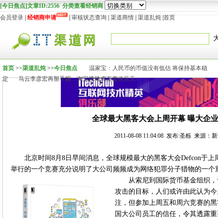
[今日焦点]文章ID:2556 分类查看经销商
会员登录
|
经销商申请
|
审核状态查询
|
渠道商情
|
渠道乱炖
|
首页
首页
>>
渠道乱炖
>>
今日焦点
温家宝：人民币的币值没有低估 将保持基本稳
定
马云李彦宏再掰手腕：淘宝携雅虎百度傍乐天
全球最大黑客大会上周开幕 曝大企
2011-08-08 11:04:08 发布:圣栎 来源
北京时间8月8日早间消息，全球规模最大的黑客大会Defcon
举行的一个竞赛充分说明了大公司频频成为网络犯罪分子猎物的一个
从索尼到国际货币基金组织，
攻击的目标，人们或许由此认为今
注，但参加上周五和周六竞赛的黑
国大公司员工的信任，令其透露重