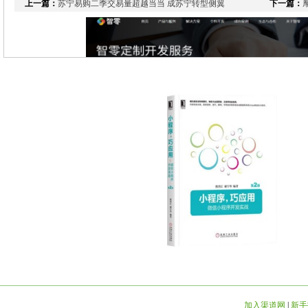
上一篇：
苏宁易购二季交易量超越当当 成苏宁转型侧翼
下一篇：
加入渠道网
|
新手