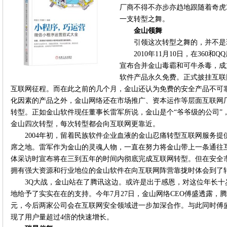
厂商不得不亦步亦趋地跟随着奇虎
一支转型之舞。
金山领舞
引领这次转型之舞的，并不是
2010年11月10日，在36
宣布合并金山毒霸和可牛杀毒，成
软件产品永久免费。正式披挂互联
互联网征程。而在此之前的几个月，金山还认为免费的安全产品不可
化因素的产品之外，金山网络还在市场推广、资本运作等层面互联网
转型。正如金山软件现任董事长雷军所说，金山是个“爷爷级的公司”
金山四次转型，每次转型都会向互联网更靠近。
2004年初，留着民族软件企业血液的金山忍痛转型互联网服务
席之地。雷军作为金山的灵魂人物，一直在努力将金山带上一条通往互
体采访时宣布将在三到五年的时间内彻底完成互联网转型。但在安全
拥有强大资源和行业地位的金山软件在向互联网阵营靠拢时体会到了
3Q大战，金山站在了腾讯这边。或许是出于感恩，对这位年长
地给予了实实在在的支持。今年7月27日，金山网络CEO傅盛透露，腾
元，今后两家公司会在互联网安全领域进一步加深合作。与此同时傅
现了用户量超过4倍的快速增长。