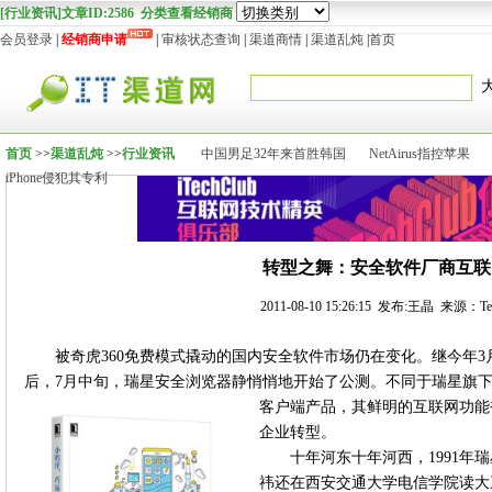
[行业资讯]文章ID:2586 分类查看经销商
会员登录
|
经销商申请
|
审核状态查询
|
渠道商情
|
渠道乱炖
|
首页
首页
>>
渠道乱炖
>>
行业资讯
中国男足32年来首胜韩国
NetAirus指控苹果
iPhone侵犯其专利
转型之舞：安全软件厂商互联
2011-08-10 15:26:15 发布:王晶 来源：Te
被奇虎360免费模式撬动的国内安全软件市场仍在变化。继今年
后，7月中旬，瑞星安全浏览器静悄悄地开始了公测。不同于瑞星旗
客户端产品，其鲜明的互联网功能
企业转型。
十年河东十年河西，1991年
祎还在西安交通大学电信学院读大