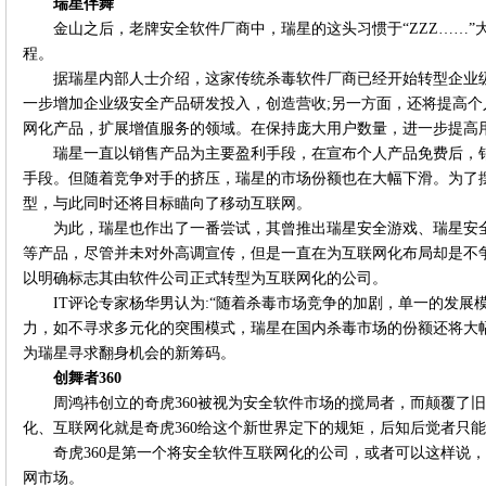
瑞星伴舞
金山之后，老牌安全软件厂商中，瑞星的这头习惯于“ZZZ……
程。
据瑞星内部人士介绍，这家传统杀毒软件厂商已经开始转型企业
一步增加企业级安全产品研发投入，创造营收;另一方面，还将提高
网化产品，扩展增值服务的领域。在保持庞大用户数量，进一步提高
瑞星一直以销售产品为主要盈利手段，在宣布个人产品免费后，
手段。但随着竞争对手的挤压，瑞星的市场份额也在大幅下滑。为了
型，与此同时还将目标瞄向了移动互联网。
为此，瑞星也作出了一番尝试，其曾推出瑞星安全游戏、瑞星安
等产品，尽管并未对外高调宣传，但是一直在为互联网化布局却是不
以明确标志其由软件公司正式转型为互联网化的公司。
IT评论专家杨华男认为:“随着杀毒市场竞争的加剧，单一的发
力，如不寻求多元化的突围模式，瑞星在国内杀毒市场的份额还将大
为瑞星寻求翻身机会的新筹码。
创舞者360
周鸿祎创立的奇虎360被视为安全软件市场的搅局者，而颠覆了
化、互联网化就是奇虎360给这个新世界定下的规矩，后知后觉者只
奇虎360是第一个将安全软件互联网化的公司，或者可以这样说，
网市场。