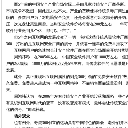
而5年前的中国安全产业市场实际上是由几家传统安全厂商垄断。
市场竞争不激烈，因此压力也不大。产业的垄断使得传统杀毒厂商过的
版的，多数用户为了对电脑安全负责，还是会愿意付出这部分的开销。
压一次光盘让渠道商卖。当时安全软件价格每套在200元左右，一年
软件行业做到几个亿，都可以上市了。”
但5年之内互联网的发展改变了一切，包括这些传统杀毒软件厂
360，打出的是互联网安全厂商的旗号，并依靠一连串的免费举措攻
互联网用户的急速增长让安全软件厂商在巨大市场面前开始转型
周鸿祎称，在2005年左右，中国安全软件用户有1000万左右
户的2亿规模，1000万的比例仅仅是5%左右。而传统软件的旧思维
发展。
此外，真正显现出互联网属性的则是360引领的“免费安全软件”
久免费。免费越来越成为一种互联网精神，不靠销售而靠流量盈利，
来。
周鸿祎认为，在2006年左右传统安全产业开始没落和腐朽，整
有意识到互联网时代的变革，没有改变原有模式，最终会让传统安全
化的信号。”周鸿祎说。
场外观众
也有例外。奇虎360创立的这场具有中国特色的舞会，老外们并