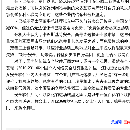
在卡巴斯基、赛门铁克、McAfee这些专注于企业级IT软件市
最重要依赖，而从浏览器到网站导航的众多互联网产品对自身的意义
纷尝试多种互联网应用时，这些企业的信念却分外坚定。
卡巴斯基亚太区董事总经理张立申不久前首次公开披露，中国安
减60%。但这仍无法促使卡巴斯基走向免费，“免费虽然看起来是趋势
分析人士认为，卡巴斯基等安全厂商最终选择企业级市场，这与
量为王的互联网市场对他们来说并非长久发展之道，而免费模式的冲
一定程度上也是好事。顺应行业趋势主动转型对企业来说或许能赢来新
失败。“对于安全厂商来说，转型仍要看自身基因，刻意迎合互联网而
对了，国内的传统安全软件厂商之中，还有一个江民。虽然在个
艾瑞《2010-2011年中国个人网络安全研究报告》里，江民已经被
某安全软件业内人士透露，在企业用户市场这块，江民还是“有一些用
评价，和顺应趋势、锐意变革的金山、瑞星相比，失去王江民之后的
执而暮气沉沉。这个苦逼的杀毒软件老三，至今还在坚持着它的专业
安全软件厂商互联网化的这场转型之舞，是以年产值百亿的互联
个巨大的诱饵。舞台上，奇虎360跳得正欢，金山渐入佳境，瑞星开
民，来跳个舞吧!
关键词:
国