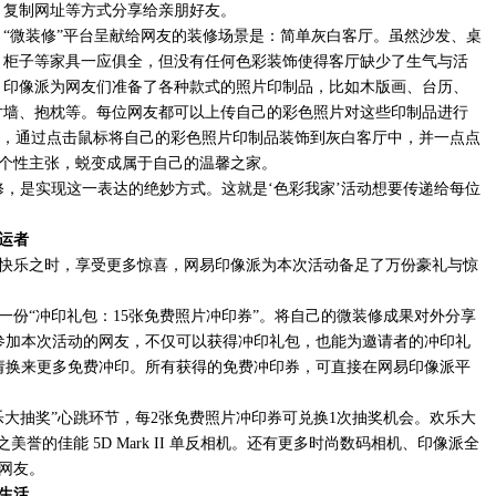
、复制网址等方式分享给亲朋好友。
“微装修”平台呈献给网友的装修场景是：简单灰白客厅。虽然沙发、桌
、柜子等家具一应俱全，但没有任何色彩装饰使得客厅缺少了生气与活
。印像派为网友们准备了各种款式的照片印制品，比如木版画、台历、
片墙、抱枕等。每位网友都可以上传自己的彩色照片对这些印制品进行
IY，通过点击鼠标将自己的彩色照片印制品装饰到灰白客厅中，并一点点
个性主张，蜕变成属于自己的温馨之家。
修，是实现这一表达的绝妙方式。这就是‘色彩我家’活动想要传递给每位
运者
快乐之时，享受更多惊喜，网易印像派为本次活动备足了万份豪礼与惊
一份“冲印礼包：15张免费照片冲印券”。将自己的微装修成果对外分享
参加本次活动的网友，不仅可以获得冲印礼包，也能为邀请者的冲印礼
请换来更多免费冲印。所有获得的免费冲印券，可直接在网易印像派平
乐大抽奖”心跳环节，每2张免费照片冲印券可兑换1次抽奖机会。欢乐大
美誉的佳能 5D Mark II 单反相机。还有更多时尚数码相机、印像派全
网友。
生活