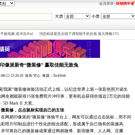
会员登录
|
经销商申请
大类
小类
平板电脑 或冲击iPad
消息称诺基亚全线下调智能手机价格 最大降幅15%
印像派新奇“微装修” 赢取佳能无敌兔
1-08-12 23:26:20 发布:可心 来源：TechWeb
“色彩我家”微装修体验活动正式上线，以纪念世界上第一张彩色照片诞生
”的网友都能获得15张免费照片冲印券，更有机会获得价值近2万元的佳能
 5D Mark II 大奖。
微装修，点点鼠标实现自己的主张
在网易印像派的“微装修”体验平台上，网友可以通过点击鼠标，用不同
色彩照片印制品进行个性化的组合搭配，形成属于自己独有的装修风
，并可将自己的微装修成果通过网易微博、新浪微博、人人网、豆瓣