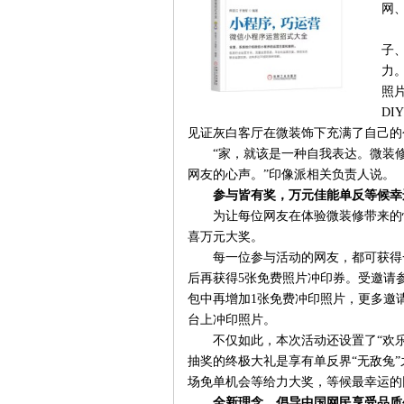
网
子
力
照
D
见证灰白客厅在微装饰下充满了自己的
“家，就该是一种自我表达。微装
网友的心声。”印像派相关负责人说。
参与皆有奖，万元佳能单反等候幸
为让每位网友在体验微装修带来的
喜万元大奖。
每一位参与活动的网友，都可获得
后再获得5张免费照片冲印券。受邀请
包中再增加1张免费冲印照片，更多邀
台上冲印照片。
不仅如此，本次活动还设置了“欢
抽奖的终极大礼是享有单反界“无敌兔”之
场免单机会等给力大奖，等候最幸运的
全新理念，倡导中国网民享受品质