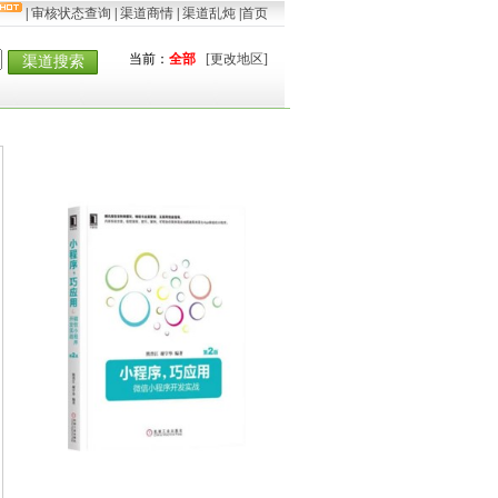
|
审核状态查询
|
渠道商情
|
渠道乱炖
|
首页
当前：
全部
[更改地区]
渠道搜索