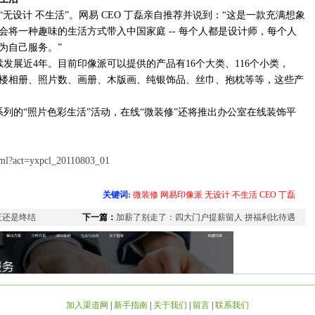
无设计 不生活”。网易 CEO 丁磊亲自推荐并说到：“这是一款充满想象
将一种趣味的生活方式带入中国家庭 -- 每个人都是设计师，每个人
为自己服务。”
续发展近4年。目前印像派可以提供的产品有16个大类、116个小类，
、影楼相册、照片数、画册、木版画、纯银饰品、丝巾、抱枕等等，这些产
。
系列的“照片色彩生活”活动，在线“微装修”还将推出办公室在线装饰平
html?act=yxpcl_20110803_01
关键词:
微装修
网易印像派
无设计
不生活
CEO
丁磊
正还是终结
下一篇：
加薪了别走了：四大门户提薪留人 拼福利比待遇
加入渠道网
|
新手指南
|
关于我们
|
留言
|
联系我们