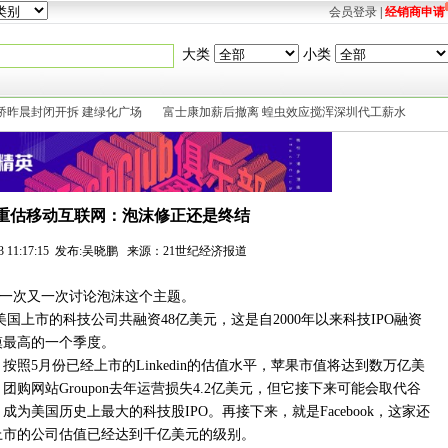
会员登录
|
经销商申请
大类
小类
桥昨晨封闭开拆 建绿化广场
富士康加薪后撤离 蝗虫效应搅浑深圳代工薪水
重估移动互联网：泡沫修正还是终结
8-13 11:17:15 发布:吴晓鹏 来源：21世纪经济报道
一次又一次讨论泡沫这个主题。
在美国上市的科技公司共融资48亿美元，这是自2000年以来科技IPO融资
模最高的一个季度。
按照5月份已经上市的Linkedin的估值水平，苹果市值将达到数万亿美
团购网站Groupon去年运营损失4.2亿美元，但它接下来可能会取代谷
成为美国历史上最大的科技股IPO。再接下来，就是Facebook，这家还
上市的公司估值已经达到千亿美元的级别。