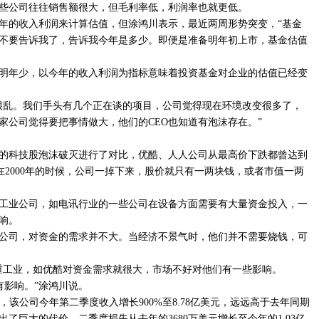
这些公司往往销售额很大，但毛利率低，利润率也就更低。
2年的收入利润来计算估值，但涂鸿川表示，最近两周形势突变，“基金
不要告诉我了，告诉我今年是多少。即便是准备明年初上市，基金估值
明年少，以今年的收入利润为指标意味着投资基金对企业的估值已经变
很乱。我们手头有几个正在谈的项目，公司觉得现在环境改变很多了，
家公司觉得要把事情做大，他们的CEO也知道有泡沫存在。”
0年的科技股泡沫破灭进行了对比，优酷、人人公司从最高价下跌都曾达到
“而在2000年的时候，公司一掉下来，股价就只有一两块钱，或者市值一两
工业公司，如电讯行业的一些公司在设备方面需要有大量资金投入，一
响。
公司，对资金的需求并不大。当经济不景气时，他们并不需要烧钱，可
重工业，如优酷对资金需求就很大，市场不好对他们有一些影响。
会有影响。”涂鸿川说。
显示，该公司今年第二季度收入增长900%至8.78亿美元，远远高于去年同期
出了巨大的代价。二季度损失从去年的3680万美元增长至今年的1.03亿