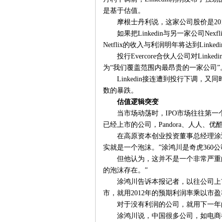
是基于估值。
摩根士丹利说，这家公司股价是20
如果把Linkedin与另一家公司N
Netflix的收入与利润明年将达到Linked
投行Evercore合伙人公司对Lin
为“我们覆盖范围内最昂贵的一家公司”
Linkedin接连遭到投行下调
数的暴跌。
估值逻辑突变
当市场动荡时，IPO市场往往第
已经上市的公司，Pandora、人人、
在高原资本创业投资董事总经理涂
实就是一个泡沫。”涂鸿川是奇虎360
但他认为，这并不是一个非常严重
的泡沫存在。”
涂鸿川告诉本报记者，以往公司上
市，就用2012年的预期利润率乘以市
对于没有利润的公司，就用下一年
涂鸿川说，中国很多公司，如电商