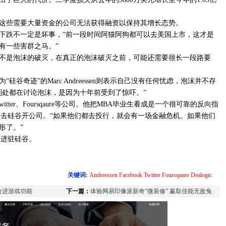
这些需要大量资金的公司无法获得融资以保持其增长态势。
下跌不一定是坏事，“前一段时间阿猫阿狗都可以去美国上市，这才是
有一些害群之马。”
不是泡沫的破灭，在真正的泡沫破灭之前，可能还需要很长一段路要
谷奇迹”的Marc Andreessen则表示自己没有任何忧虑，泡沫并不存
到处都在讨论泡沫，是因为十年前受到了惊吓。”
ok、Twitter、Foursqaure等公司。他把MBA毕业生看成是一个很可靠的反向指
都想去硅谷开公司。“如果他们都去投行，就会有一场金融危机。如果他们
形了。”
A进驻硅谷。
关键词:
Andreessen
Facebook
Twitter
Foursqaure
Dealogic
手改进游戏功能
下一篇：
体验网易印像派新奇“微装修” 赢取佳能无敌兔