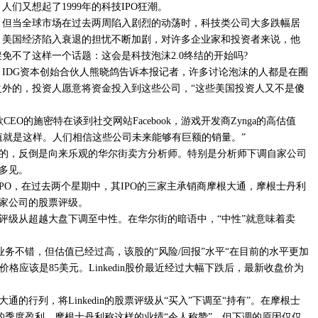
人们又想起了1999年的科技IPO狂潮。
但当全球市场在过去两周陷入剧烈的动荡时，科技类公司大多跌幅居
。美国经济陷入衰退的担忧不断加剧，对许多企业家和投资者来说，他
避免不了这样一个话题：这会是科技泡沫2.0终结的开始吗?
IDG资本创始合伙人熊晓鸽告诉本报记者，许多讨论泡沫的人都是在圈
之外的，投资人愿意将资金投入到这些公司，“这些美国投资人又不是傻
EO的施密特在谈到社交网站Facebook，游戏开发商Zynga的高估值
值就是这样。人们相信这些公司未来能够有巨额的销量。”
的，反倒是向来乐观的华尔街卖方分析师。特别是分析师下调自家公司
多见。
门的IPO，在过去两个星期中，其IPO的三家主承销商摩根大通，摩根士丹利
家公司的股票评级。
评级从超越大盘下调至中性。在华尔街的暗语中，“中性”就意味着卖
n的业务不错，但估值已经过高，该股的“风险/回报”水平“在目前的水平更加
公允价格应该是85美元。Linkedin股价最近经过大幅下跌后，最新收盘价为
的行列，将Linkedin的股票评级从“买入”下调至“持有”。在摩根士
强劲的季度盈利。摩根士丹利称这样的业绩“令人称赞”，但下调的原因仅仅