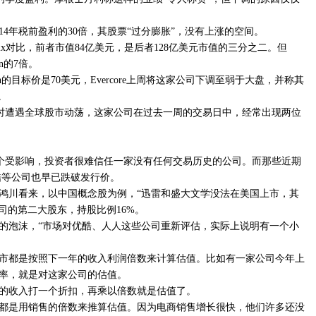
14年税前盈利的30倍，其股票“过分膨胀”，没有上涨的空间。
exflix对比，前者市值84亿美元，是后者128亿美元市值的三分之二。但
in的7倍。
kedin的目标价是70美元，Evercore上周将这家公司下调至弱于大盘，并称其
。
，又同时遭遇全球股市动荡，这家公司在过去一周的交易日中，经常出现两位
一个受影响，投资者很难信任一家没有任何交易历史的公司。而那些近期
优酷等公司也早已跌破发行价。
鸿川看来，以中国概念股为例，“迅雷和盛大文学没法在美国上市，其
公司的第二大股东，持股比例16%。
的泡沫，“市场对优酷、人人这些公司重新评估，实际上说明有一个小
市都是按照下一年的收入利润倍数来计算估值。比如有一家公司今年上
盈率，就是对这家公司的估值。
的收入打一个折扣，再乘以倍数就是估值了。
都是用销售的倍数来推算估值。因为电商销售增长很快，他们许多还没