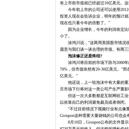
有上市前市值就已经超过10亿美元。
今年初上市的公司还可以使用201
投资人现在会告诉企业，明年的预计就
现在也只看今年的倍数了。”
因为企业增长，今年的利润肯定比
小了。
涂鸿川说，“这两周美国股市情况
愿意与我们谈一谈合理的市值。有两三
泡沫修正还是终结?
涂鸿川将目前的市场下跌与200
70%，但市值依然有20-30亿美元。
亿美元。”
他还说，上一轮泡沫中有大量的重
旦市场下行将对这一类公司产生严重影
但这一次大多数都是互联网轻工业
以依靠自己的利润避免裁员或者倒闭。
“不过目前情况下视频行业有点像
Groupon这种需要大量烧钱的公司也
8月10日，Groupon公布的文件
8730万美元的收入。但这样的增长也付