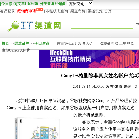
[今日焦点]文章ID:2636 分类查看经销商
会员登录
|
经销商申请
|
审核状态查询
|
渠道商情
|
渠道乱炖
|
首页
首页
>>
渠道乱炖
>>
今日焦点
首届Twitter开发者大会
双核处理器 三星谷歌
旗舰Galaxy A问世
Google+将删除非真实姓名帐户 给
2011-08-14 14:06:56 发布:张楠 来源
北京时间8月14日早间消息，谷歌社交网络Google+产品经理萨拉·莎尔玛
Google+上应使用真实姓名。如果谷歌发现某一用户使用非真实姓
的帐户将被删除。
谷歌表示，希望Google+
该服务的用户应当使用与真实世界
是对以往实名制政策更新。此前，对