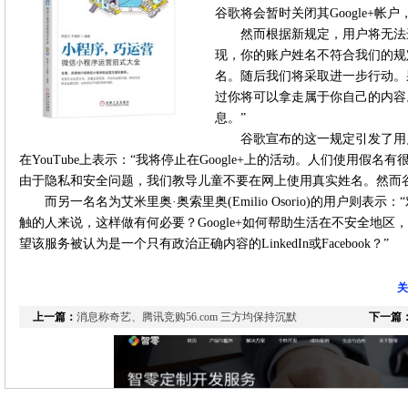
谷歌将会暂时关闭其Google+帐
然而根据新规定，用户将无法
现，你的账户姓名不符合我们的规
名。随后我们将采取进一步行动。
过你将可以拿走属于你自己的内容。访问
息。”
谷歌宣布的这一规定引发了用户不
在YouTube上表示：“我将停止在Google+上的活动。人们使用假
由于隐私和安全问题，我们教导儿童不要在网上使用真实姓名。然而
而另一名名为艾米里奥·奥索里奥(Emilio Osorio)的用户则
触的人来说，这样做有何必要？Google+如何帮助生活在不安全地区，
望该服务被认为是一个只有政治正确内容的LinkedIn或Facebook？”
关
上一篇：
消息称奇艺、腾讯竞购56.com 三方均保持沉默
下一篇