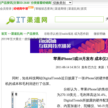
[产品资讯]文章ID:2640 分类查看经销商
会员登录
|
经销商申请
|
审核状态查询
|
渠道商情
|
渠道乱炖
|
首页
首页
>>
渠道乱炖
>>
产品资讯
谷歌否认抢注baidu域名 或为恶作剧
微软明确
2011年五大重点：虚拟化及桌面优化
苹果iPhone5或10月发布 成本仅
2011-08-14 14:38:51 发布:巴力立 来源：T
同时，知名科技网站DigitalTrends近日披露了一张iPhone
机的成本和毛利润进行了估算。
分析认为，苹果iPhone5的
为270.10美元，毛利率高达56.4%
DigitalTrends所披露的硬
存、内置加速计、陀螺仪、Wi-F