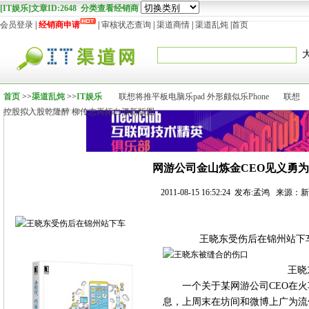
[IT娱乐]文章ID:2648 分类查看经销商
会员登录
|
经销商申请
|
审核状态查询
|
渠道商情
|
渠道乱炖
|
首页
首页
>>
渠道乱炖
>>
IT娱乐
联想将推平板电脑乐pad 外形颇似乐Phone
联想
控股拟入股乾隆醉 柳传志再拓白酒新版图
网游公司金山炼金CEO见义勇
2011-08-15 16:52:24 发布:孟鸿 来源
王晓东受伤后在锦州站下
王晓
一个关于某网游公司CEO在
息，上周末在坊间和微博上广为流