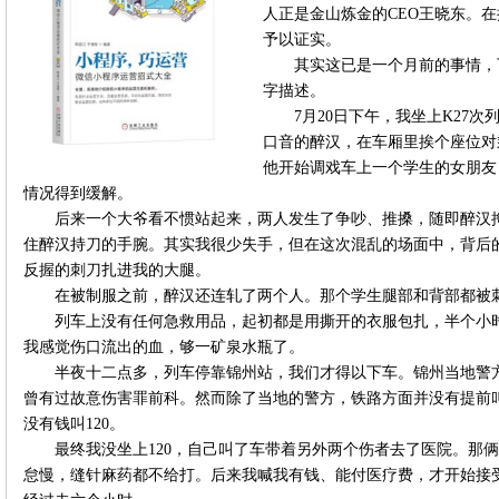
人正是金山炼金的CEO王晓东。
予以证实。
其实这已是一个月前的事情，
字描述。
7月20日下午，我坐上K27
口音的醉汉，在车厢里挨个座位对
他开始调戏车上一个学生的女朋友
情况得到缓解。
后来一个大爷看不惯站起来，两人发生了争吵、推搡，随即醉汉
住醉汉持刀的手腕。其实我很少失手，但在这次混乱的场面中，背后
反握的刺刀扎进我的大腿。
在被制服之前，醉汉还连轧了两个人。那个学生腿部和背部都被
列车上没有任何急救用品，起初都是用撕开的衣服包扎，半个小
我感觉伤口流出的血，够一矿泉水瓶了。
半夜十二点多，列车停靠锦州站，我们才得以下车。锦州当地警
曾有过故意伤害罪前科。然而除了当地的警方，铁路方面并没有提前叫
没有钱叫120。
最终我没坐上120，自己叫了车带着另外两个伤者去了医院。那
怠慢，缝针麻药都不给打。后来我喊我有钱、能付医疗费，才开始接