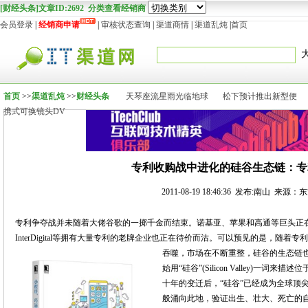
[财经头条]文章ID:2692 分类查看经销商
会员登录
|
经销商申请
|
审核状态查询
|
渠道商情
|
渠道乱炖
|
首页
首页
>>
渠道乱炖
>>
财经头条
天琴座流星雨光临地球
松下预计推出新型便
携式可换镜头DV
专利收购战中进化的硅谷生态链：专
2011-08-19 18:46:36 发布:南山 来源
专利争夺战并未随着大佬谷歌的一掷千金而结束。诺基亚、苹果和高通等巨头正
InterDigital等拥有大量专利的老牌企业也正在待价而沽。可以预见的是，随
吞噬，市场在不断重整，硅谷的生态链也
始用“硅谷”(Silicon Valley)
十年的变迁后，“硅谷”已经成为全球顶
般涌向此地，验证出生、壮大、死亡的