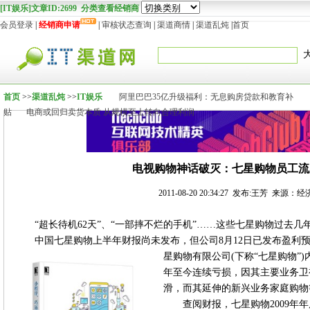
[IT娱乐]文章ID:2699 分类查看经销商
会员登录
|
经销商申请
|
审核状态查询
|
渠道商情
|
渠道乱炖
|
首页
首页
>>
渠道乱炖
>>
IT娱乐
阿里巴巴35亿升级福利：无息购房贷款和教育补
贴
电商或回归卖货本质 从规模至上转向合理利润
电视购物神话破灭：七星购物员工流
2011-08-20 20:34:27 发布:王芳 来源
“超长待机62天”、“一部摔不烂的手机”……这些七星购物过去
中国七星购物上半年财报尚未发布，但公司8月12日已发布盈利
星购物有限公司(下称“七星购物”)
年至今连续亏损，因其主要业务卫
滑，而其延伸的新兴业务家庭购物
查阅财报，七星购物2009年年