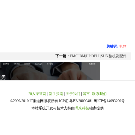
关键词:
机箱
下一篇：
EMC|IBM|HP|DELL|SUN整机及配件
加入渠道网
|
新手指南
|
关于我们
|
留言
|
联系我们
©2009-2010 IT渠道网版权所有 ICP证:粤B2-20090481 粤ICP备14093290号
本站系统开发与技术支持由
晖来科技
独家提供