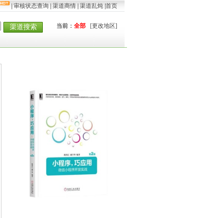
|
审核状态查询
|
渠道商情
|
渠道乱炖
|
首页
当前：
全部
[更改地区]
渠道搜索