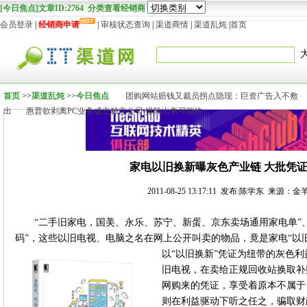
[今日焦点]文章ID:2764 分类查看经销商
会员登录
|
经销商申请
|
审核状态查询
|
渠道商情
|
渠道乱炖
|
首页
首页
>>
渠道乱炖
>>
今日焦点
团购网站赔钱又裁员拐点隐现：巨资广告入不敷
出
惠普欲剥离PC业务成立独立公司 排除出售可能性
家电以旧换新曝灰色产业链 大批凭
2011-08-25 13:17:11 发布:陈学东 来源
“二手旧家电，国美、永乐、苏宁、新蛋、京东卖场通用家电单”
码”，这些以旧电视、电脑之名在网上公开叫卖的物品，竟是家电“以
以“以旧换新”凭证为纽带的灰色利
旧电视，在卖给正规回收站换取补
网购来的凭证，享受着原本不属于
则在利益驱动下听之任之，骗取财