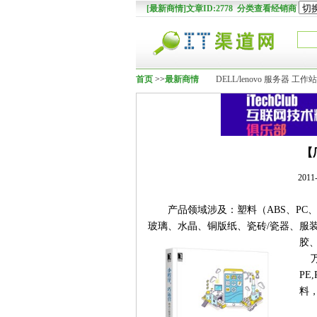
[最新商情]文章ID:2778 分类查看经销商
首页
>>
最新商情
DELL/lenovo 服务器 工
【
201
产品领域涉及：塑料（
ABS
、
PC
玻璃、水晶、铜版纸、瓷砖
/
瓷器、服
胶
PE,
料