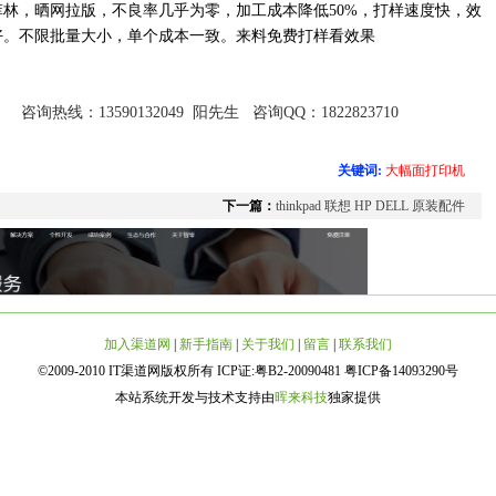
菲林，晒网拉版，不良率几乎为零，加工成本降低
50%
，打样速度快，效
好。不限批量大小，单个成本一致。来料免费打样看效果
咨询热线：13590132049 阳先生 咨询QQ：1822823710
关键词:
大幅面打印机
下一篇：
thinkpad 联想 HP DELL 原装配件
加入渠道网
|
新手指南
|
关于我们
|
留言
|
联系我们
©2009-2010 IT渠道网版权所有 ICP证:粤B2-20090481 粤ICP备14093290号
本站系统开发与技术支持由
晖来科技
独家提供