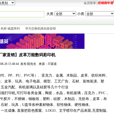
会员登录
|
经销商申请
大类
小类
作站 机柜 磁盘阵列
华为交换机路由器促销
厂家直销】皮革万能数码彩印机
1-08-26 15:48:44 发布:阳先生 来源：IT渠道
、
PE
、
PP
、
PU
、
PVC
等）、亚克力、金属、木制品、皮革、纺织布料、
装、皮革、玩具、电子电器、模型、工艺广告、石材、装饰装潢、塑
、五金汽配、有机玻璃以及硅胶等几十个行业
万能打印机
,
可打印各类金属，陶瓷，水晶，有机玻璃，压克力，
PVC
，
PP,
胶片，不锈钢，铜板纸，塑料，硅胶，木制品，无纺布，皮革，布
，石材，玩具，
U
盘等各种素材物体、软性物体、硬性物体。
一次成像
,
直接把彩色图案、
LOGO
、文字喷印在产品表面
,
无需制版
,