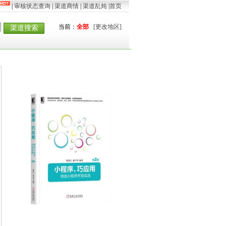
|
审核状态查询
|
渠道商情
|
渠道乱炖
|
首页
当前：
全部
[更改地区]
渠道搜索