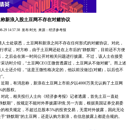
人称新浪入股土豆网不存在对赌协议
-08-29 14:57:38 发布:时光 来源：经济参考报
知情人士处获悉，土豆网和新浪之间不存在任何形式的对赌协议。对此，
行求证，对方称，由于土豆网还处在上市后的“静默期”，目前还不方便
态，之后会在第一时间公开对相关问题进行披露。不过，该人士在接受
者采访时介绍，“土豆网CEO王微曾透露过，土豆网从不做对赌”。而上述
情人士还介绍，“这是王微性格决定的，他以前没做过(对赌)，以后也不
”。
近期，有消息称，新浪在土豆网上市前夕以4000万美元认购了土豆网
4%的股权。
对此，相关投行人士向《经济参考报》记者透露，首先土豆一直处
“静默期”，按规定不能对外界披露详情;另一方面，根据美国证券交易委
会的相关规定，不超过总股本5%的投资交易，无需对外披露，因此无论
处于“静默期”的土豆网，还是认购方新浪，在信息披露上都是合规的。