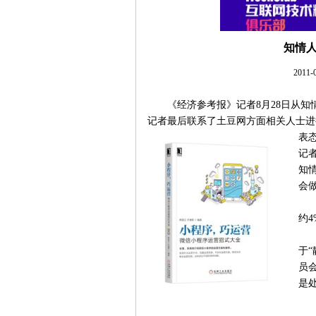
知情
2011
《经济参考报》记者8月28日从
记者最后联系了土豆网方面相关人士进
表
记
知
会做
约
于
员
是