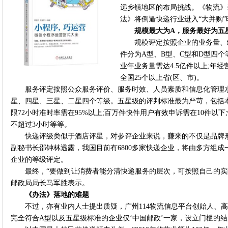
远乡镇地区的布局挑战。《物流》
法》将倒逼快递行业进入“大并购”
规模最大为A，服务最好为五
规模评定按照企业的业务量、
件分为A型、B型、C型和D型四
业年业务量需达4.5亿件以上;年经
全国25个以上省(区、市)。
服务评定按照公众服务评价、服务时效、人员素质和信息化管理
星、四星、三星、二星四个等级。五星级的评判标准最为严苛，包括
限72小时准时率需在95%以上;百万件快件用户有效申诉需在10件以
不超过3小时等等。
快递评级类似于酒店评星，对参评企业来说，赚来的不仅是品牌形
副秘书长邵钟林透露，我国目前有6800多家快递企业，将由多方组
企业的等级评定。
最终，“要做到让消费者能分清快递服务的层次，可按照自己的实
邮政局局长马军胜表示。
《办法》落地的难题
不过，亦有业内人士提出质疑，广州114物流信息平台创始人、
完全符合A型以及五星级标准的企业仅‘中国邮政’一家，设立门槛的结局