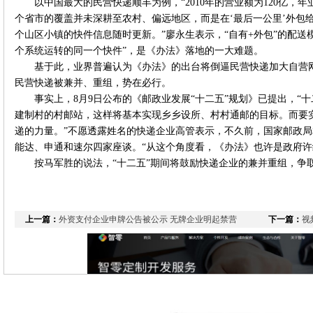
以中国最大的民营快递顺丰为例，“2010年的营业额为120亿，年
个省市的覆盖并未深耕至农村、偏远地区，而是在‘最后一公里’外包
个山区小镇的快件信息随时更新。”廖永生表示，“自有+外包”的配送
个系统运转的同一个快件”，是《办法》落地的一大难题。
基于此，业界普遍认为《办法》的出台将倒逼民营快递加大自营
民营快递被兼并、重组，势在必行。
事实上，8月9日公布的《邮政业发展“十二五”规划》已提出，“十
建制村的村邮站，这样将基本实现乡乡设所、村村通邮的目标。而要
递的力量。”不愿透露姓名的快递企业高管表示，不久前，国家邮政
能达、申通和速尔四家座谈。“从这个角度看，《办法》也许是政府许
按马军胜的说法，“十二五”期间将鼓励快递企业的兼并重组，争
上一篇：
外资支付企业申牌公告被公示 无牌企业明起禁营
下一篇：
视