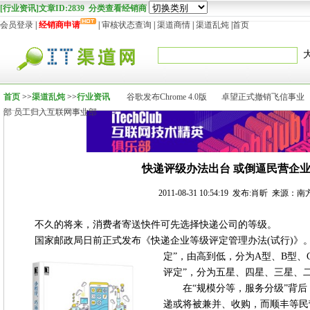
[行业资讯]文章ID:2839 分类查看经销商
会员登录
|
经销商申请
|
审核状态查询
|
渠道商情
|
渠道乱炖
|
首页
首页
>>
渠道乱炖
>>
行业资讯
谷歌发布Chrome 4.0版
卓望正式撤销飞信事业
部 员工归入互联网事业部
快递评级办法出台 或倒逼民营企
2011-08-31 10:54:19 发布:肖昕 来源
不久的将来，消费者寄送快件可先选择快递公司的等级。
国家邮政局日前正式发布《快递企业等级评定管理办法(试行)》
定”，由高到低，分为A型、B型、
评定”，分为五星、四星、三星、
在“规模分等，服务分级”背
递或将被兼并、收购，而顺丰等民