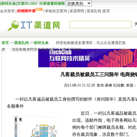
[财经头条]文章ID:2843 分类查看经销商
会员登录
|
经销商申请
|
审核状态查询
|
渠道商情
|
渠道乱炖
|
首页
首页
>>
渠道乱炖
>>
财经头条
阿里收购雅虎多重博弈：马云出击遭遇拦路
虎
消息称雅虎阿里交易或涉及Hulu等公司收购
凡客裁员被裁员工三问陈年 电商烧
2011-08-31 11:32:39 发布:谢睿 纪佳鹏 
一封以凡客诚品被裁员工身份撰写的邮件《叁问陈年》直指凡客
名额事件
近日，一封以凡客诚品被裁员
出现。该邮件指，电子商务网站凡客
例向每个部门摊牌裁员名额。对此
存在裁员现象，涉及数个部门。