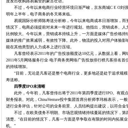
度发出收购路易威登的豪言壮语。
不过，今年以来电商行业经营环境日渐严峻，京东商城C E O刘
明年上半年，电子商务的冬天将来临。
易观国际分析师陈寿送分析称，今年以来电商成本日渐增加，而
情况下，电商必须提前对未来一年进行规划。他指出，营销成本、人
比例较大。今年以来，营销成本持续上升，一方面是媒体广告价格持
媒体的推广效果减弱，有效性下降。此外，物流的投入对用户体验影
能在其他类型的人力成本上进行压缩。
凡客曾经表示2011年的广告投放额度达10亿元，从数据上看，网络广告
2011年5月网络服务行业·电子商务类网络广告投放排行榜凡客排名
的持续增加。
“目前，无论是凡客还是整个电商行业，更多地还是处于追求规模
寿送称。
四季度IPO未清晰
此外，今年初，凡客曾传出将于2011年第四季度进行IPO。有
财务报表。对此，ChinaVenture投中集团首席分析师李玮栋表示
进行业务评估，针对公司的业务前景、人员结构提出建议，以符合金
不过，在欧美债务不明朗、市场悲观情绪持续蔓延的情况下，第
清楚。“在目前的情况下，凡客一方面是早争取在有限的时间内拓展
机。”