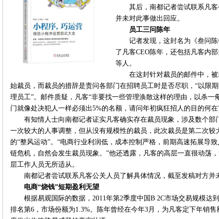
其后，南都记者尝试联系凡客
并未对此事做出回应。
员工三问陈年
记者发现，这封名为《叁问陈
了凡客CEO陈年，还包括凡客内
等人。
在这封针对裁员的邮件中，被
始裁员，而裁员的措辞是责问各部门在招聘员工时是否尽职，“以限
理员工”。邮件质疑，凡客“非要找一些管理涣散这样的理由，以杀一
门就像处决犯人一样必须出5%的名额，请问年初疯狂招人的目的何在
有知情人士向南都记者证实凡客确实存在裁员现象，涉及数个部门
一次较大的人事调整，但从没有规模性的裁员，此次裁员是第二次较
的“整风运动”。“电商行业利润低，成本控制严格，前期高速拓展导
链危机，自然会发生裁员现象。”他还透露，凡客的高层一直很动荡
层工作人员无所适从。
南都记者尝试联系凡客公关人员了解具体情况，截至发稿对方并
电商“烧钱”短期盈利无望
根据易观国际的数据，2011年第2季度中国B 2C市场交易规模达到5
排名第6，市场份额为1.3%。陈年曾经在今年3月，为凡客定下年销