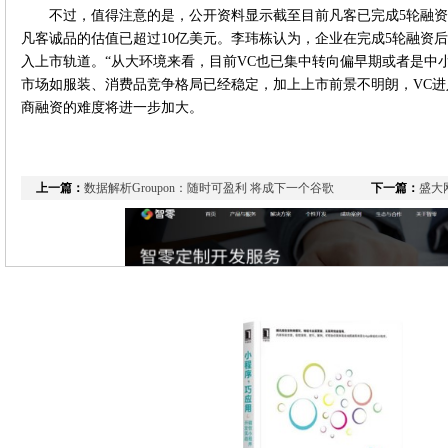
不过，值得注意的是，公开资料显示截至目前凡客已完成5轮融资
凡客诚品的估值已超过10亿美元。李玮栋认为，企业在完成5轮融资
入上市轨道。“从大环境来看，目前VC也已集中转向偏早期或者是中
市场如服装、消费品竞争格局已经稳定，加上上市前景不明朗，VC
商融资的难度将进一步加大。
上一篇：
数据解析Groupon：随时可盈利 将成下一个谷歌
下一篇：
盛大