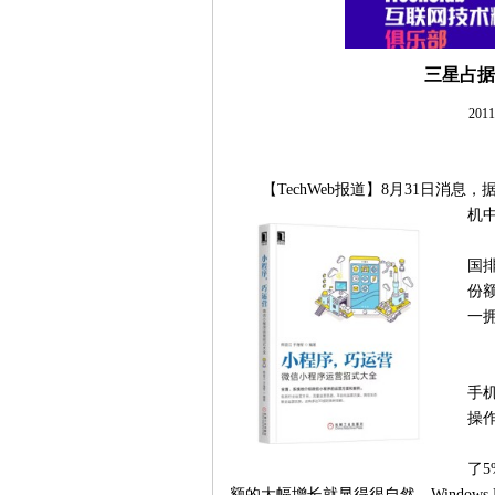
三星占据
201
【TechWeb报道】8月31日消息
机中
国
份
一拥
手
操
了5
额的大幅增长就显得很自然。Windows