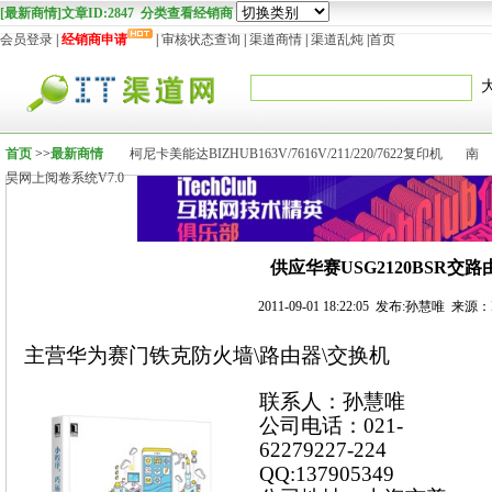
[最新商情]文章ID:2847 分类查看经销商
会员登录
|
经销商申请
|
审核状态查询
|
渠道商情
|
渠道乱炖
|
首页
首页
>>
最新商情
柯尼卡美能达BIZHUB163V/7616V/211/220/7622复印机
南
昊网上阅卷系统V7.0
供应华赛USG2120BSR交路
2011-09-01 18:22:05 发布:孙慧唯 来源
主营华为赛门铁克防火墙\路由器\交换机
联系人：孙慧唯
公司电话：021-
62279227-224
QQ:137905349