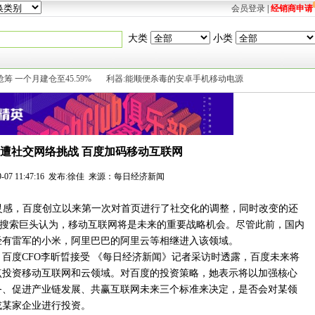
会员登录
|
经销商申请
大类
小类
筹 一个月建仓至45.59%
利器:能顺便杀毒的安卓手机移动电源
遭社交网络挑战 百度加码移动互联网
-09-07 11:47:16 发布:徐佳 来源：每日经济新闻
灵感，百度创立以来第一次对首页进行了社交化的调整，同时改变的还
搜索巨头认为，移动互联网将是未来的重要战略机会。尽管此前，国内
经有雷军的小米，阿里巴巴的阿里云等相继进入该领域。
百度CFO李昕晢接受 《每日经济新闻》记者采访时透露，百度未来将
点投资移动互联网和云领域。对百度的投资策略，她表示将以加强核心
务、促进产业链发展、共赢互联网未来三个标准来决定，是否会对某领
或某家企业进行投资。