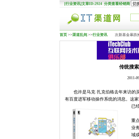
[行业资讯]文章ID:2924 分类查看经销商
首页
>>
渠道乱炖
>>
行业资讯
次新基金暴跌抢
传统搜索
2011
也许是马克·扎克伯格去年来访的
有百度进军移动操作系统的消息。这家
已
重
业
域