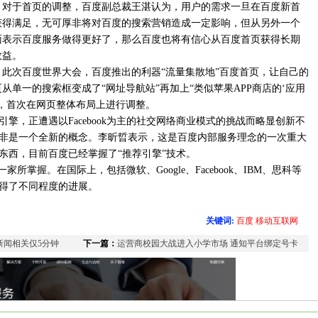
对于首页的调整，百度副总裁王湛认为，用户的需求一旦在百度新首
获得满足，无可厚非将对百度的搜索营销造成一定影响，但从另外一个
面表示百度服务做得更好了，那么百度也将有信心从百度首页获得长期
效益。
此次百度世界大会，百度推出的利器“流量集散地”百度首页，让自己的
页从单一的搜索框变成了“网址导航站”再加上“类似苹果APP商店的‘应用
以来，首次在网页整体布局上进行调整。
擎，正遭遇以Facebook为主的社交网络商业模式的挑战而略显创新不
非是一个全新的概念。李昕晢表示，这是百度内部服务理念的一次重大
东西，目前百度已经掌握了“推荐引擎”技术。
所掌握。在国际上，包括微软、Google、Facebook、IBM、思科等
得了不同程度的进展。
关键词:
百度
移动互联网
新闻相关仅5分钟
下一篇：
运营商校园大战进入小学市场 通知平台绑定号卡