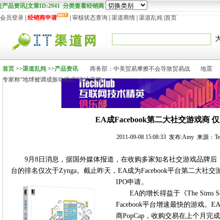
[产品资讯]文章ID:2941 分类查看经销商
会员登录
|
经销商申请
|
审核状态查询
|
渠道商情
|
渠道乱炖
|
首页
首页
>>
渠道乱炖
>>
产品资讯
商务部：中美贸易摩擦不会导致贸易战
地震
专家称“地球被调成振动模式”说法不确
EA成Facebook第二大社交游戏商 仅
2011-09-08 15:08:33 发布:Amy 来源：Te
9月8日消息，据国外媒体报道，在收购多家知名社交游戏品牌后，EA
台的排名仅次于Zynga。截止昨天，EA成为Facebook平台第二大社
IPO申请。
EA的增长得益于《The Sims
Facebook平台增速最快的游戏
商PopCap，收购交易在上个月完